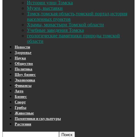
Истории улиц Томска
Музеи, выставки
Томск,томская область,томский портал,история
населенных пунктов
Храмы, монастыри Томской области
Учебные заведения Томска
геологические памятники природы томской
области
Новости
Здоровье
Наука
Общество
Политика
Шоу бизнес
Экономика
Финансы
Авто
Бизнес
Спорт
Грибы
Животные
Памятники и скульптуры
Растения