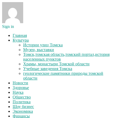
Sign in
Главная
Культура
Истории улиц Томска
Музеи, выставки
Томск,томская область,томский портал,история
населенных пунктов
Храмы, монастыри Томской области
Учебные заведения Томска
геологические памятники природы томской
области
Новости
Здоровье
Наука
Общество
Политика
Шоу бизнес
Экономика
Финансы