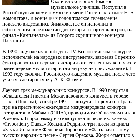
Окончил экстерном Томское
музыкальное училище. Поступил в
Российскую академию музыки имени Гнесиных в класс Н. А.
Комолятова. В конце 80-х годов томское телевидение
показало видеозапись Зимакова, где он исполнил в
собственном переложении для гитары и фортепиано рондо-
финал «Кампанеллы» из Второго скрипичного концерта
Паганини.
В 1990 году одержал победу на IV Всероссийском конкурсе
исполнителей на народных инструментах, завоевав I премию
(это произошло впервые в истории отечественных конкурсов:
ранее первые места гитаристам ни разу не присуждались). В
1993 году окончил Российскую академию музыки, после чего
учился в аспирантуре у А. К. Фраучи.
Лауреат трех международных конкурсов. В 1990 году стал
обладателем I премии Международного конкурса в городе
Тыхы (Польша), в ноябре 1991 — получил I премию и Гран-
при на престижном ежегодном международном конкурсе
гитаристов в Майами (США), проводимом Обществом гитары
Америки. В программу его выступления были включены:
«Invocation y Danza» Хоакина Родриго, три пьесы из цикла
«Замки Испании» Федерико Торробы и «Фантазия на тему
русских народных песен» Сергея Орехова. Жюри отметило в