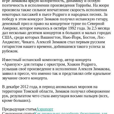
игре Зимакова яркую колоритность, динамику и особую
поэтичность в исполнении произведения Торробы. На жюри
произвела также сильное впечатление скорость исполнения
некоторых пассажей в пьесе Родриго и народных песнях. За
победу в этом конкурсе 3имаков получил испанскую гитару,
денежный приз и право на концертное турне по Северной
Америке, которое началось в октябре 1992 года. За 2,5 месяца
дал несколько десятков концертов в больших и малых городах
США, среди которых Вашингтон, Нью-Йорк, Бостон, Лос-
Анджелес, Чикаго. Алексей Зимаков стал первым русским
гитаристом нашего времени, добившимся такого успеха за
рубежом.
Известный испанский композитор, автор концерта
«Аранхуэс» для гитары с оркестром, Хоакин Родриго,
услышав своё произведение в исполнении Алексея Зимакова,
заявил в прессе, что именно так и представлял себе идеальное
звучание своего концерта.
В декабре 2012 года, в период аномальных морозов на
территории Томской области, Зимаков получил обморожение
рук, результатом чего стала ампутация восьми пальцев (всех,
кроме больших).
Предыдущая статья
Аэропорт
Следующая статья
Как правильно подобрать бижутерию для