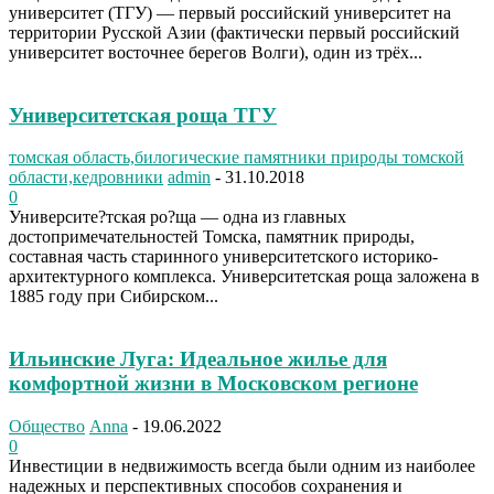
университет (ТГУ) — первый российский университет на
территории Русской Азии (фактически первый российский
университет восточнее берегов Волги), один из трёх...
Университетская роща ТГУ
томская область,билогические памятники природы томской
области,кедровники
admin
-
31.10.2018
0
Университе?тская ро?ща — одна из главных
достопримечательностей Томска, памятник природы,
составная часть старинного университетского историко-
архитектурного комплекса. Университетская роща заложена в
1885 году при Сибирском...
Ильинские Луга: Идеальное жилье для
комфортной жизни в Московском регионе
Общество
Anna
-
19.06.2022
0
Инвестиции в недвижимость всегда были одним из наиболее
надежных и перспективных способов сохранения и