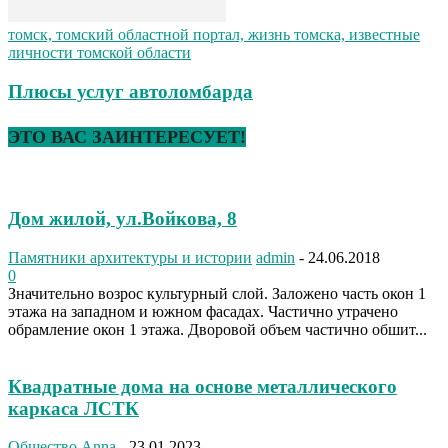
томск, томский областной портал, жизнь томска, известные
личности томской области
Плюсы услуг автоломбарда
ЭТО ВАС ЗАИНТЕРЕСУЕТ!
Дом жилой, ул.Войкова, 8
Памятники архитектуры и истории
admin
-
24.06.2018
0
Значительно возрос культурный слой. Заложено часть окон 1
этажа на западном и южном фасадах. Частично утрачено
обрамление окон 1 этажа. Дворовой объем частично обшит...
Квадратные дома на основе металлического
каркаса ЛСТК
Общество
Anna
-
23.01.2023