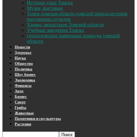
Истории улиц Томска
Музеи, выставки
Томск,томская область,томский портал,история
населенных пунктов
Храмы, монастыри Томской области
Учебные заведения Томска
геологические памятники природы томской
области
Новости
Здоровье
Наука
Общество
Политика
Шоу бизнес
Экономика
Финансы
Авто
Бизнес
Спорт
Грибы
Животные
Памятники и скульптуры
Растения