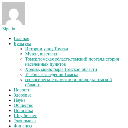
Sign in
Главная
Культура
Истории улиц Томска
Музеи, выставки
Томск,томская область,томский портал,история
населенных пунктов
Храмы, монастыри Томской области
Учебные заведения Томска
геологические памятники природы томской
области
Новости
Здоровье
Наука
Общество
Политика
Шоу бизнес
Экономика
Финансы