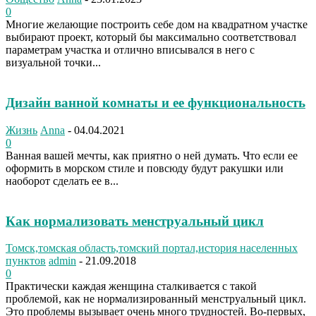
0
Многие желающие построить себе дом на квадратном участке
выбирают проект, который бы максимально соответствовал
параметрам участка и отлично вписывался в него с
визуальной точки...
Дизайн ванной комнаты и ее функциональность
Жизнь
Anna
-
04.04.2021
0
Ванная вашей мечты, как приятно о ней думать. Что если ее
оформить в морском стиле и повсюду будут ракушки или
наоборот сделать ее в...
Как нормализовать менструальный цикл
Томск,томская область,томский портал,история населенных
пунктов
admin
-
21.09.2018
0
Практически каждая женщина сталкивается с такой
проблемой, как не нормализированный менструальный цикл.
Это проблемы вызывает очень много трудностей. Во-первых,