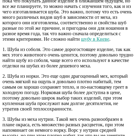
пока что покупать данное изделие в ближайшем будущем, но
все же планируете, то можно начать с изучения того, как и из
чего изготавливается шуба. Это важно, потому что есть очень
много различных видов шуб в зависимости от меха, из
которого они изготовлены, соответственно и свойства шуб
разные по этой же причине, и пригодны они для ношения в
разное время года, так что важно сначала определиться с
этими критериями. Не сложно найти
шубу в Киеве
.
1. Шуба из соболя. Это самое дорогостоящее изделие, так как
мех этого животного очень ценится, поэтому довольно трудно
найти шубу из соболя, чаще всего его используют в качестве
отделки на шубах из более дешевого меха.
2. Шуба из норки. Это еще один драгоценный мех, который
очень мягкий на ощупь и довольно плотно набитый, тем
самым он хорошо сохраняет тепло, и по-настоящему греет в
холодную погоду. Норковая шуба более доступна в цене,
поэтому довольно широк выбор таких изделий, при этом
купленная шуба прослужит вам долгие десятилетия, не
утратив своей теплосохранности.
3. Шубы из меха нутрии. Такой мех очень разнообразен в
плане окраса, есть множество разных расцветок, при этом
напоминает он немного норку. Ворс у нутрии средней
высоты, но при этом плотно набит, так что вы не заметите