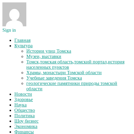
Sign in
Главная
Культура
Истории улиц Томска
Музеи, выставки
Томск,томская область,томский портал,история
населенных пунктов
Храмы, монастыри Томской области
Учебные заведения Томска
геологические памятники природы томской
области
Новости
Здоровье
Наука
Общество
Политика
Шоу бизнес
Экономика
Финансы