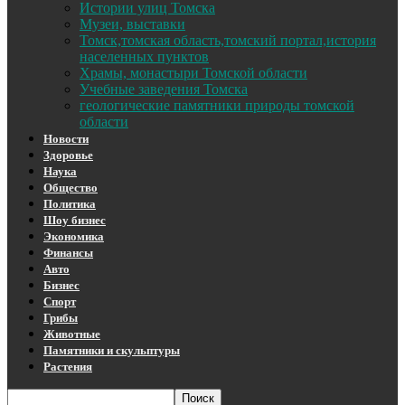
Истории улиц Томска
Музеи, выставки
Томск,томская область,томский портал,история
населенных пунктов
Храмы, монастыри Томской области
Учебные заведения Томска
геологические памятники природы томской
области
Новости
Здоровье
Наука
Общество
Политика
Шоу бизнес
Экономика
Финансы
Авто
Бизнес
Спорт
Грибы
Животные
Памятники и скульптуры
Растения