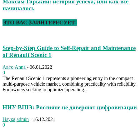
Максим Горький: история успеха, или как все
начиналось
ЭТО ВАС ЗАИНТЕРЕСУЕТ!
Step-by-Step Guide to Self-Repair and Maintenance
of Renault Scenic 1
Авто
Anna
-
06.01.2022
0
The Renault Scenic 1 represents a pioneering entry in the compact
multi-purpose vehicle market, combining practicality with reliability.
For owners seeking to optimize operating...
НИУ ВШЭ: Россияне не доверяют цифровизации
Наука
admin
-
16.12.2021
0