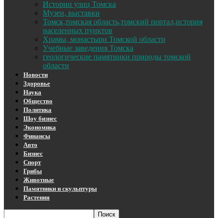
Истории улиц Томска
Музеи, выставки
Томск,томская область,томский портал,история
населенных пунктов
Храмы, монастыри Томской области
Учебные заведения Томска
геологические памятники природы томской
области
Новости
Здоровье
Наука
Общество
Политика
Шоу бизнес
Экономика
Финансы
Авто
Бизнес
Спорт
Грибы
Животные
Памятники и скульптуры
Растения