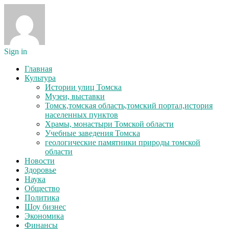
Sign in
Главная
Культура
Истории улиц Томска
Музеи, выставки
Томск,томская область,томский портал,история
населенных пунктов
Храмы, монастыри Томской области
Учебные заведения Томска
геологические памятники природы томской
области
Новости
Здоровье
Наука
Общество
Политика
Шоу бизнес
Экономика
Финансы