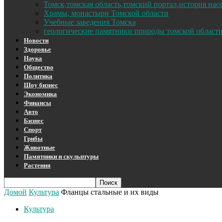
Томск,томская область,томский портал,история на
Храмы, монастыри Томской области
Учебные заведения Томска
геологические памятники природы томской област
Новости
Здоровье
Наука
Общество
Политика
Шоу бизнес
Экономика
Финансы
Авто
Бизнес
Спорт
Грибы
Животные
Памятники и скульптуры
Растения
Домой
Культура
Фланцы стальные и их виды
Культура