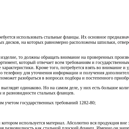
ребуется использовать стальные фланцы. Их основное предназнач
ых дисков, на которых равномерно расположены шпильки, отвер
ое изделие, то должны обращать внимание на проверенных произ
ортимент, который отвечает всем требованиям и государственны
 характеристики. Кроме того, потребуется взять во внимание и
 по телефону для уточнения информации и получения дополните
оможет разобраться в вопросах подбора и постепенного приобр
выглядят одинаково. Но на самом деле, у них есть большое коли
ы и разновидности стальных фланцев.
ым учетом государственных требований 1282-80;
котором используется материал. Абсолютно вся продукция вне з
кая разновидность как стальной плоский фланец. Именно он чаще