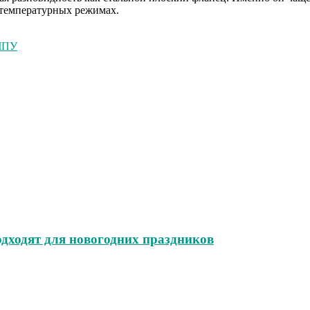
 температурных режимах.
 ЧПУ
одходят для новогодних праздников