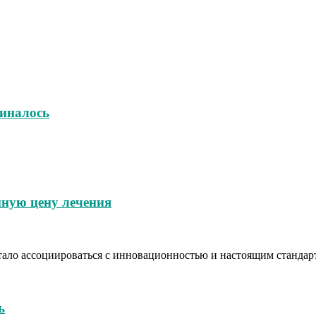
чиналось
мную цену лечения
тало ассоциироваться с инновационностью и настоящим стандар
ь