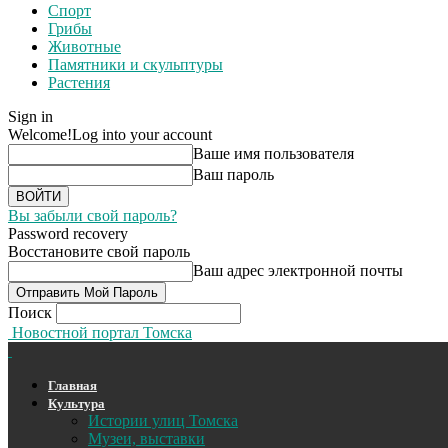
Спорт
Грибы
Животные
Памятники и скульптуры
Растения
Sign in
Welcome!
Log into your account
Ваше имя пользователя
Ваш пароль
Вы забыли свой пароль?
Password recovery
Восстановите свой пароль
Ваш адрес электронной почты
Поиск
Новостной портал Томска
Главная
Культура
Истории улиц Томска
Музеи, выставки