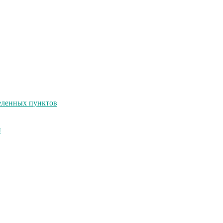
селенных пунктов
и