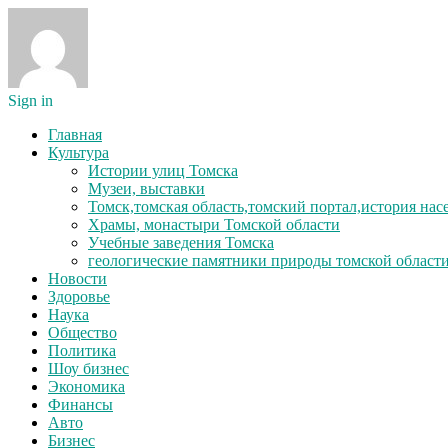
Sign in
Главная
Культура
Истории улиц Томска
Музеи, выставки
Томск,томская область,томский портал,история на
Храмы, монастыри Томской области
Учебные заведения Томска
геологические памятники природы томской област
Новости
Здоровье
Наука
Общество
Политика
Шоу бизнес
Экономика
Финансы
Авто
Бизнес