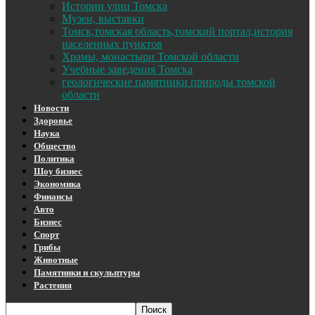
Истории улиц Томска
Музеи, выставки
Томск,томская область,томский портал,история
населенных пунктов
Храмы, монастыри Томской области
Учебные заведения Томска
геологические памятники природы томской
области
Новости
Здоровье
Наука
Общество
Политика
Шоу бизнес
Экономика
Финансы
Авто
Бизнес
Спорт
Грибы
Животные
Памятники и скульптуры
Растения