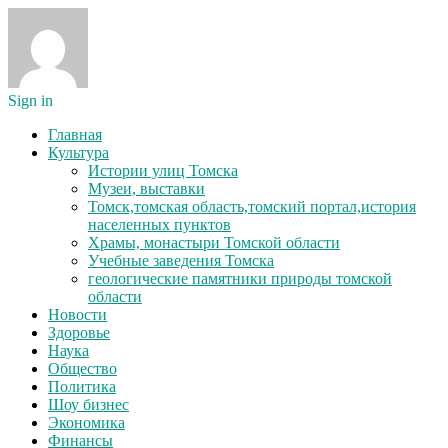
Sign in
Главная
Культура
Истории улиц Томска
Музеи, выставки
Томск,томская область,томский портал,история
населенных пунктов
Храмы, монастыри Томской области
Учебные заведения Томска
геологические памятники природы томской
области
Новости
Здоровье
Наука
Общество
Политика
Шоу бизнес
Экономика
Финансы