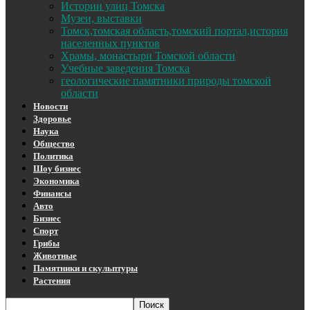
Истории улиц Томска
Музеи, выставки
Томск,томская область,томский портал,история
населенных пунктов
Храмы, монастыри Томской области
Учебные заведения Томска
геологические памятники природы томской
области
Новости
Здоровье
Наука
Общество
Политика
Шоу бизнес
Экономика
Финансы
Авто
Бизнес
Спорт
Грибы
Животные
Памятники и скульптуры
Растения