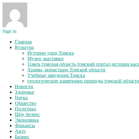
Sign in
Главная
Культура
Истории улиц Томска
Музеи, выставки
Томск,томская область,томский портал,история на
Храмы, монастыри Томской области
Учебные заведения Томска
геологические памятники природы томской област
Новости
Здоровье
Наука
Общество
Политика
Шоу бизнес
Экономика
Финансы
Авто
Бизнес