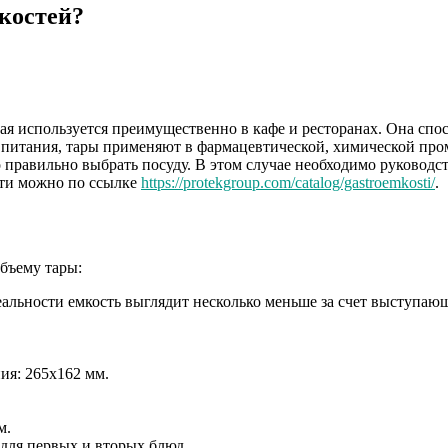
костей?
ая используется преимущественно в кафе и ресторанах. Она спо
 питания, тары применяют в фармацевтической, химической пр
правильно выбрать посуду. В этом случае необходимо руководст
сти можно по ссылке
https://protekgroup.com/catalog/gastroemkosti/
.
объему тары:
реальности емкость выглядит несколько меньше за счет выступа
ия: 265х162 мм.
м.
 для первых и вторых блюд.