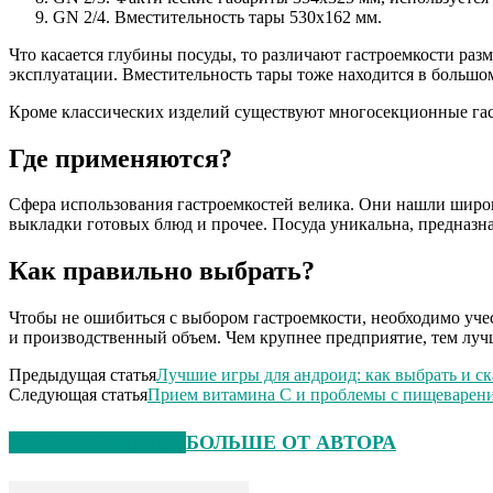
GN 2/4. Вместительность тары 530х162 мм.
Что касается глубины посуды, то различают гастроемкости разм
эксплуатации. Вместительность тары тоже находится в большом
Кроме классических изделий существуют многосекционные гаст
Где применяются?
Сфера использования гастроемкостей велика. Они нашли широк
выкладки готовых блюд и прочее. Посуда уникальна, предназн
Как правильно выбрать?
Чтобы не ошибиться с выбором гастроемкости, необходимо учес
и производственный объем. Чем крупнее предприятие, тем лучш
Предыдущая статья
Лучшие игры для андроид: как выбрать и ск
Следующая статья
Прием витамина С и проблемы с пищеварен
СХОЖИЕ СТАТЬИ
БОЛЬШЕ ОТ АВТОРА