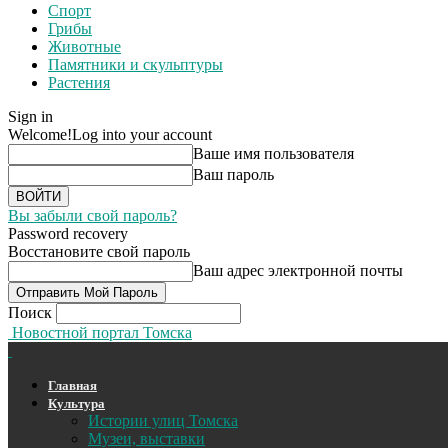
Спорт
Грибы
Животные
Памятники и скульптуры
Растения
Sign in
Welcome!
Log into your account
Ваше имя пользователя
Ваш пароль
Вы забыли свой пароль?
Password recovery
Восстановите свой пароль
Ваш адрес электронной почты
Поиск
Новостной портал Томска
Главная
Культура
Истории улиц Томска
Музеи, выставки