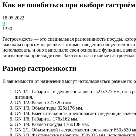
Как не ошибиться при выборе гастроём
18.05.2022
0
1330
Гастроемкость — это специальная разновидность посуды, котор
высоким спросом на рынке. Помимо заведений общественного
использовать, и оно выполняло свои основные функции, важно 
внимание на производителя. Заказать пластиковые гастроемко
Размер гастроемкости
В зависимости от назначения могут использоваться разные по 
GN 1/1. Габариты изделия составляют 527х325 мм, но в 
питания.
GN 1/2. Размер 325х265 мм.
GN 1/3. Объем тары 325х176 мм.
GN 1/4. Вместительность предполагает следующие значен
GN 1/6. Габариты 176х162 мм.
GN 1/9. Размер посуды 176х108 мм.
GN 2/1. Объем такой гастроемкости составляет 650х530 м
GN 2/3. Фактические габариты 354х325 мм, используется