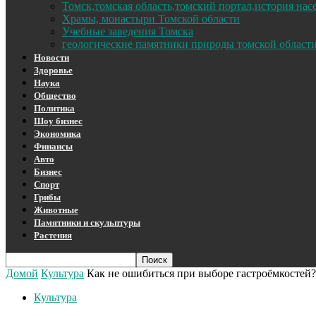
Томск,томская область,томский портал,история на
Храмы, монастыри Томской области
Учебные заведения Томска
геологические памятники природы томской област
Новости
Здоровье
Наука
Общество
Политика
Шоу бизнес
Экономика
Финансы
Авто
Бизнес
Спорт
Грибы
Животные
Памятники и скульптуры
Растения
Домой
Культура
Как не ошибиться при выборе гастроёмкостей?
Культура