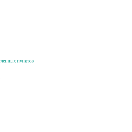
селенных пунктов
и