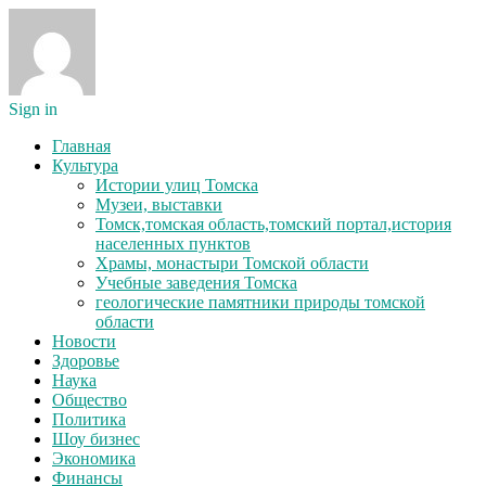
Sign in
Главная
Культура
Истории улиц Томска
Музеи, выставки
Томск,томская область,томский портал,история
населенных пунктов
Храмы, монастыри Томской области
Учебные заведения Томска
геологические памятники природы томской
области
Новости
Здоровье
Наука
Общество
Политика
Шоу бизнес
Экономика
Финансы