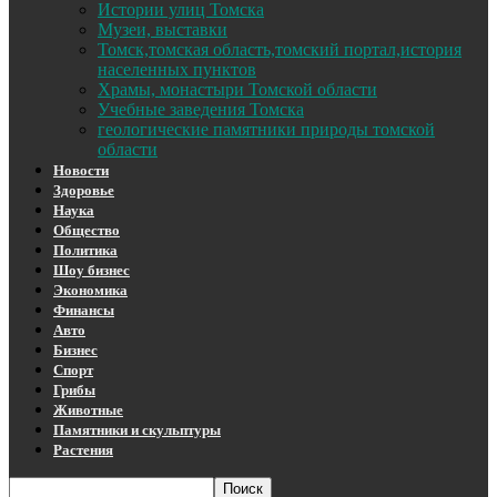
Истории улиц Томска
Музеи, выставки
Томск,томская область,томский портал,история
населенных пунктов
Храмы, монастыри Томской области
Учебные заведения Томска
геологические памятники природы томской
области
Новости
Здоровье
Наука
Общество
Политика
Шоу бизнес
Экономика
Финансы
Авто
Бизнес
Спорт
Грибы
Животные
Памятники и скульптуры
Растения