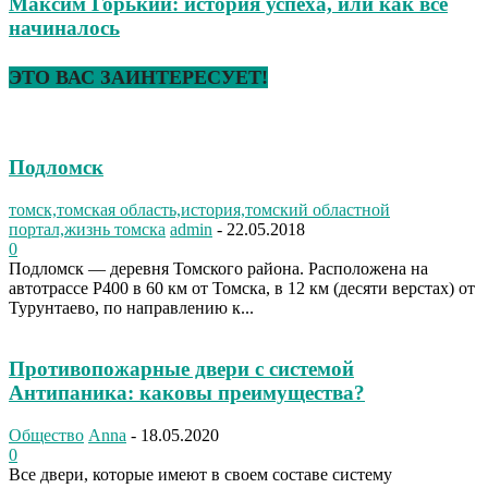
Максим Горький: история успеха, или как все
начиналось
ЭТО ВАС ЗАИНТЕРЕСУЕТ!
Подломск
томск,томская область,история,томский областной
портал,жизнь томска
admin
-
22.05.2018
0
Подломск — деревня Томского района. Расположена на
автотрассе Р400 в 60 км от Томска, в 12 км (десяти верстах) от
Турунтаево, по направлению к...
Противопожарные двери с системой
Антипаника: каковы преимущества?
Общество
Anna
-
18.05.2020
0
Все двери, которые имеют в своем составе систему