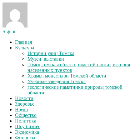
Sign in
Главная
Культура
Истории улиц Томска
Музеи, выставки
Томск,томская область,томский портал,история
населенных пунктов
Храмы, монастыри Томской области
Учебные заведения Томска
геологические памятники природы томской
области
Новости
Здоровье
Наука
Общество
Политика
Шоу бизнес
Экономика
Финансы