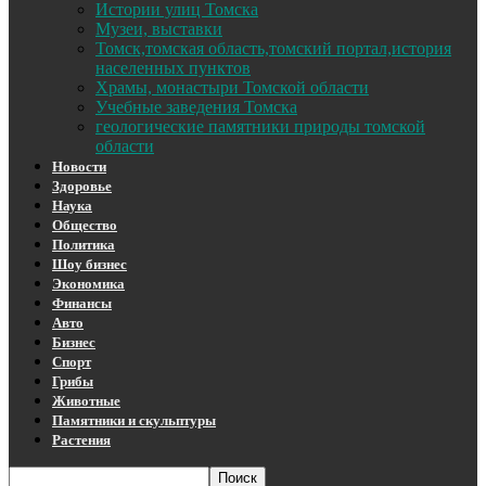
Истории улиц Томска
Музеи, выставки
Томск,томская область,томский портал,история
населенных пунктов
Храмы, монастыри Томской области
Учебные заведения Томска
геологические памятники природы томской
области
Новости
Здоровье
Наука
Общество
Политика
Шоу бизнес
Экономика
Финансы
Авто
Бизнес
Спорт
Грибы
Животные
Памятники и скульптуры
Растения