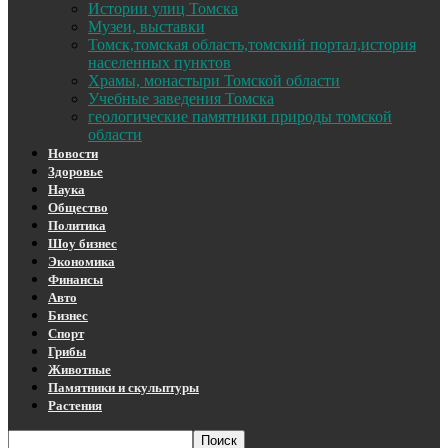
Истории улиц Томска
Музеи, выставки
Томск,томская область,томский портал,история
населенных пунктов
Храмы, монастыри Томской области
Учебные заведения Томска
геологические памятники природы томской
области
Новости
Здоровье
Наука
Общество
Политика
Шоу бизнес
Экономика
Финансы
Авто
Бизнес
Спорт
Грибы
Животные
Памятники и скульптуры
Растения