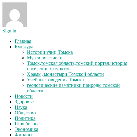
Sign in
Главная
Культура
Истории улиц Томска
Музеи, выставки
Томск,томская область,томский портал,история
населенных пунктов
Храмы, монастыри Томской области
Учебные заведения Томска
геологические памятники природы томской
области
Новости
Здоровье
Наука
Общество
Политика
Шоу бизнес
Экономика
Финансы