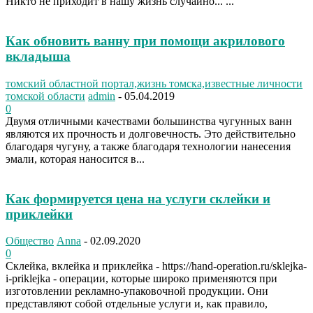
Никто не приходит в нашу жизнь случайно... ...
Как обновить ванну при помощи акрилового
вкладыша
томский областной портал,жизнь томска,известные личности
томской области
admin
-
05.04.2019
0
Двумя отличными качествами большинства чугунных ванн
являются их прочность и долговечность. Это действительно
благодаря чугуну, а также благодаря технологии нанесения
эмали, которая наносится в...
Как формируется цена на услуги склейки и
приклейки
Общество
Anna
-
02.09.2020
0
Склейка, вклейка и приклейка - https://hand-operation.ru/sklejka-
i-priklejka - операции, которые широко применяются при
изготовлении рекламно-упаковочной продукции. Они
представляют собой отдельные услуги и, как правило,