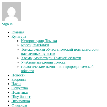
Sign in
Главная
Культура
Истории улиц Томска
Музеи, выставки
Томск,томская область,томский портал,история
населенных пунктов
Храмы, монастыри Томской области
Учебные заведения Томска
геологические памятники природы томской
области
Новости
Здоровье
Наука
Общество
Политика
Шоу бизнес
Экономика
Финансы