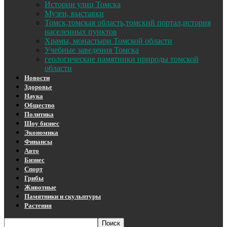
Истории улиц Томска
Музеи, выставки
Томск,томская область,томский портал,история
населенных пунктов
Храмы, монастыри Томской области
Учебные заведения Томска
геологические памятники природы томской
области
Новости
Здоровье
Наука
Общество
Политика
Шоу бизнес
Экономика
Финансы
Авто
Бизнес
Спорт
Грибы
Животные
Памятники и скульптуры
Растения