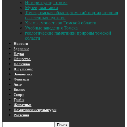
Истории улиц Томска
Музеи, выставки
Томск,томская область,томский портал,история
населенных пунктов
Храмы, монастыри Томской области
Учебные заведения Томска
геологические памятники природы томской
области
Новости
Здоровье
Наука
Общество
Политика
Шоу бизнес
Экономика
Финансы
Авто
Бизнес
Спорт
Грибы
Животные
Памятники и скульптуры
Растения