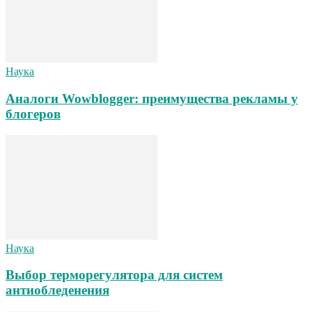
Наука
Аналоги Wowblogger: преимущества рекламы у
блогеров
Наука
Выбор терморегулятора для систем
антиобледенения