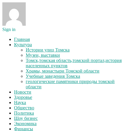
Sign in
Главная
Культура
Истории улиц Томска
Музеи, выставки
Томск,томская область,томский портал,история
населенных пунктов
Храмы, монастыри Томской области
Учебные заведения Томска
геологические памятники природы томской
области
Новости
Здоровье
Наука
Общество
Политика
Шоу бизнес
Экономика
Финансы