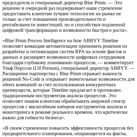
председатель и генеральный директор Blue Prism. — Это
решение в очередной раз подчеркивает наше стремление
предоставить клиентам лучшие технологии на рынке не
только за счет повышения производительности и
рентабельности инвестиций, но и способствуя подлинной
цифровой трансформации и возможности быстрого роста».
«Blue Prism Process Intelligence на базе ABBYY Timeline
позволяет командам автоматизации принимать решения по
разработке и оптимизации систем RPA на основе фактов и
данных и расширяет возможности цифровых сотрудников
благодаря глубокому пониманию процессов, — комментирует
Ульф Перссон (Ulf Persson), генеральный директор ABBYY. —
Расширение партнерства с Blue Prism отражает важность
решений No-Code и открывает значительные возможности для
обеих компаний за счет использования конкурентных
преимуществ, которые Timeline предлагает в противовес
традиционным инструментам анализа процессов. Это
позволяет нашим клиентам обрабатывать широкий спектр
процессов с масштабным набором инструментов анализа и
мониторинга в режиме реального времени, что критически
важно для гибкости бизнеса».
«В своем стремлении повысить эффективности процессов без
предварительного планирования, опирающегося на факты,