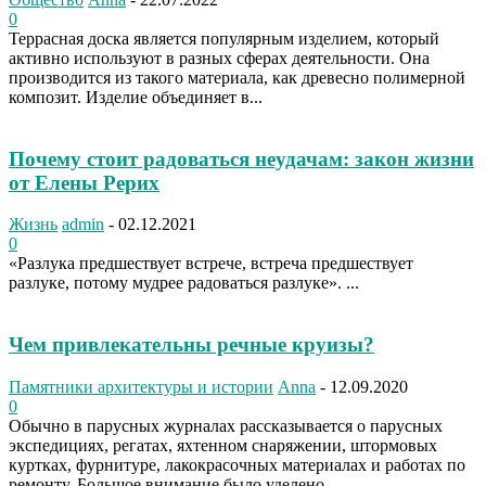
0
Террасная доска является популярным изделием, который
активно используют в разных сферах деятельности. Она
производится из такого материала, как древесно полимерной
композит. Изделие объединяет в...
Почему стоит радоваться неудачам: закон жизни
от Елены Рерих
Жизнь
admin
-
02.12.2021
0
«Разлука предшествует встрече, встреча предшествует
разлуке, потому мудрее радоваться разлуке». ...
Чем привлекательны речные круизы?
Памятники архитектуры и истории
Anna
-
12.09.2020
0
Обычно в парусных журналах рассказывается о парусных
экспедициях, регатах, яхтенном снаряжении, штормовых
куртках, фурнитуре, лакокрасочных материалах и работах по
ремонту. Большое внимание было уделено...