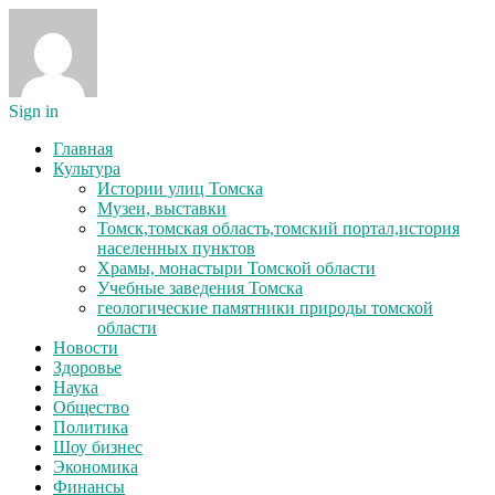
Sign in
Главная
Культура
Истории улиц Томска
Музеи, выставки
Томск,томская область,томский портал,история
населенных пунктов
Храмы, монастыри Томской области
Учебные заведения Томска
геологические памятники природы томской
области
Новости
Здоровье
Наука
Общество
Политика
Шоу бизнес
Экономика
Финансы