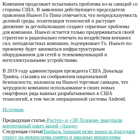
Компания продолжает испытывать проблемы из-за санкций со
стороны США. В заявлении действующего председателя
правления Huawei Го Пина отмечается, что непредсказуемость
деловой среды, политизация технологий и растущее
движение за деглобализацию создают серьезные проблемы
для компании. Huawei остается только придерживаться своей
стратегии и рационально отвечать на воздействия внешних
сил, неподвластных компании, подчеркивает Го. Huawei по-
прежнему будет заниматься инфраструктурным
оборудованием для сетей и телекоммуникаций и
интеллектуальными устройствами.
В 2019 году администрация президента США Дональда
Трампа, ссылаясь на соображения национальной
безопасности, наложила на Huawei торговые санкции, что
затруднило компании использование в своих новых
смартфонах ряда важных разрабатываемых в США
технологий, в том числе операционной системы Android.
Источник
Предыдущая статья
«Ростех» и «ЭР-Телеком» выкупили
контрольный пакет акций «Акадо»
Следующая статья
Прибыль Samsung резко выросла благодаря
спросу на микросхемы памяти и заказные микросхемы