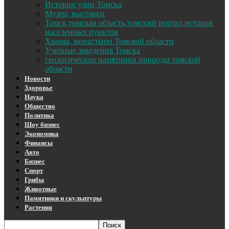
Истории улиц Томска
Музеи, выставки
Томск,томская область,томский портал,история
населенных пунктов
Храмы, монастыри Томской области
Учебные заведения Томска
геологические памятники природы томской
области
Новости
Здоровье
Наука
Общество
Политика
Шоу бизнес
Экономика
Финансы
Авто
Бизнес
Спорт
Грибы
Животные
Памятники и скульптуры
Растения