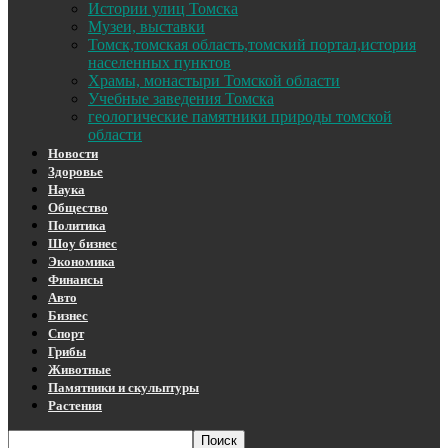
Истории улиц Томска
Музеи, выставки
Томск,томская область,томский портал,история
населенных пунктов
Храмы, монастыри Томской области
Учебные заведения Томска
геологические памятники природы томской
области
Новости
Здоровье
Наука
Общество
Политика
Шоу бизнес
Экономика
Финансы
Авто
Бизнес
Спорт
Грибы
Животные
Памятники и скульптуры
Растения