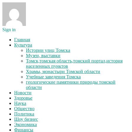
Sign in
Главная
Культура
Истории улиц Томска
Музеи, выставки
Томск,томская область,томский портал,история
населенных пунктов
Храмы, монастыри Томской области
Учебные заведения Томска
геологические памятники природы томской
области
Новости
Здоровье
Наука
Общество
Политика
Шоу бизнес
Экономика
Финансы