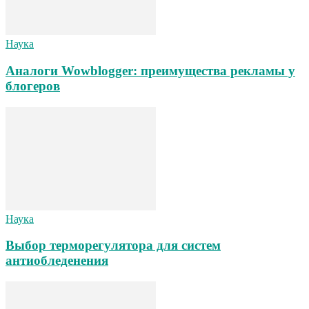
Наука
Аналоги Wowblogger: преимущества рекламы у
блогеров
Наука
Выбор терморегулятора для систем
антиобледенения