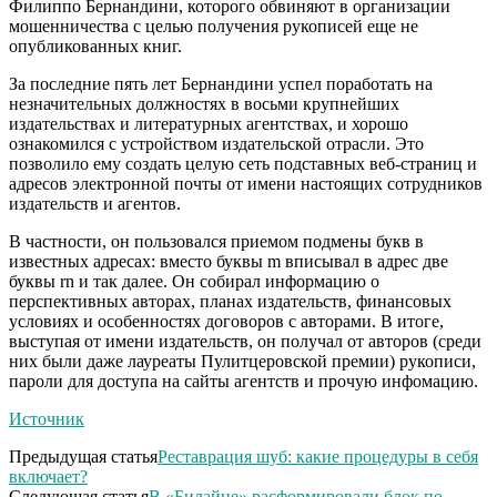
Филиппо Бернандини, которого обвиняют в организации
мошенничества с целью получения рукописей еще не
опубликованных книг.
За последние пять лет Бернандини успел поработать на
незначительных должностях в восьми крупнейших
издательствах и литературных агентствах, и хорошо
ознакомился с устройством издательской отрасли. Это
позволило ему создать целую сеть подставных веб-страниц и
адресов электронной почты от имени настоящих сотрудников
издательств и агентов.
В частности, он пользовался приемом подмены букв в
известных адресах: вместо буквы m вписывал в адрес две
буквы rn и так далее. Он собирал информацию о
перспективных авторах, планах издательств, финансовых
условиях и особенностях договоров с авторами. В итоге,
выступая от имени издательств, он получал от авторов (среди
них были даже лауреаты Пулитцеровской премии) рукописи,
пароли для доступа на сайты агентств и прочую инфомацию.
Источник
Предыдущая статья
Реставрация шуб: какие процедуры в себя
включает?
Следующая статья
В «Билайне» расформировали блок по