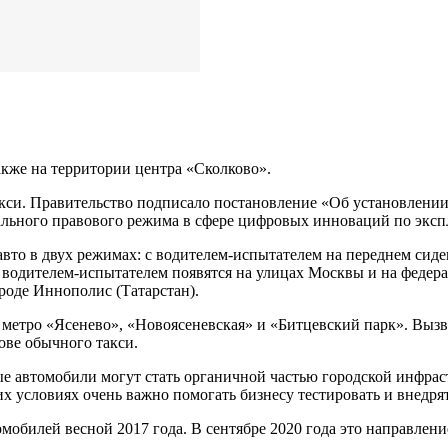
акже на территории центра «Сколково».
акси. Правительство подписало постановление «Об установлении
ьного правового режима в сфере цифровых инноваций по эксп
о в двух режимах: с водителем-испытателем на переднем сидень
 водителем-испытателем появятся на улицах Москвы и на федер
ороде Иннополис (Татарстан).
метро «Ясенево», «Новоясеневская» и «Битцевский парк». Вызв
ове обычного такси.
 автомобили могут стать органичной частью городской инфрас
 условиях очень важно помогать бизнесу тестировать и внедря
билей весной 2017 года. В сентябре 2020 года это направление