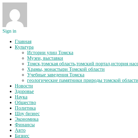
Sign in
Главная
Культура
Истории улиц Томска
Музеи, выставки
Томск,томская область,томский портал,история на
Храмы, монастыри Томской области
Учебные заведения Томска
геологические памятники природы томской област
Новости
Здоровье
Наука
Общество
Политика
Шоу бизнес
Экономика
Финансы
Авто
Бизнес