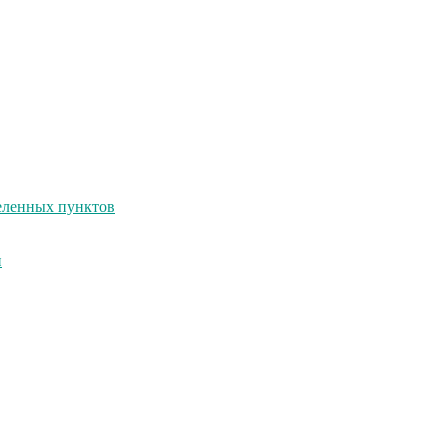
селенных пунктов
и