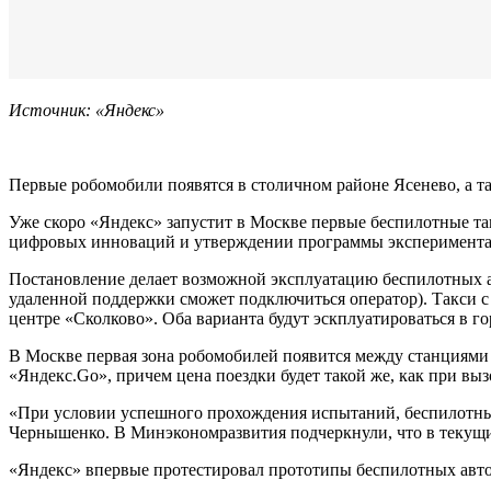
Источник: «Яндекс»
Первые робомобили появятся в столичном районе Ясенево, а т
Уже скоро «Яндекс» запустит в Москве первые беспилотные т
цифровых инноваций и утверждении программы экспериментал
Постановление делает возможной эксплуатацию беспилотных авт
удаленной поддержки сможет подключиться оператор). Такси с
центре «Сколково». Оба варианта будут эскплуатироваться в г
В Москве первая зона робомобилей появится между станциями 
«Яндекс.Go», причем цена поездки будет такой же, как при выз
«При условии успешного прохождения испытаний, беспилотные
Чернышенко. В Минэкономразвития подчеркнули, что в текущих
«Яндекс» впервые протестировал прототипы беспилотных автомо