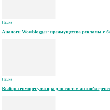
Наука
Аналоги Wowblogger: преимущества рекламы у б
Наука
Выбор терморегулятора для систем антиобледене