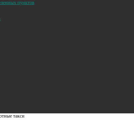
селенных пунктов
и
отные такси