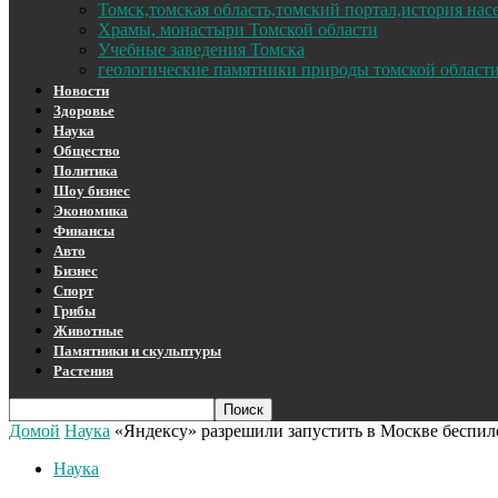
Томск,томская область,томский портал,история на
Храмы, монастыри Томской области
Учебные заведения Томска
геологические памятники природы томской област
Новости
Здоровье
Наука
Общество
Политика
Шоу бизнес
Экономика
Финансы
Авто
Бизнес
Спорт
Грибы
Животные
Памятники и скульптуры
Растения
Домой
Наука
«Яндексу» разрешили запустить в Москве беспил
Наука