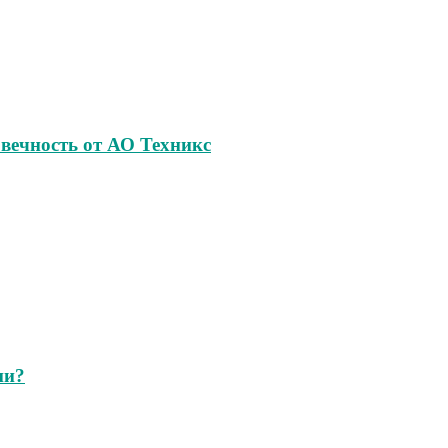
овечность от АО Техникс
ии?