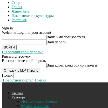
Спорт
Грибы
Животные
Памятники и скульптуры
Растения
Sign in
Welcome!
Log into your account
Ваше имя пользователя
Ваш пароль
Вы забыли свой пароль?
Password recovery
Восстановите свой пароль
Ваш адрес электронной почты
Поиск
Новостной портал Томска
Главная
Культура
Истории улиц Томска
Музеи, выставки