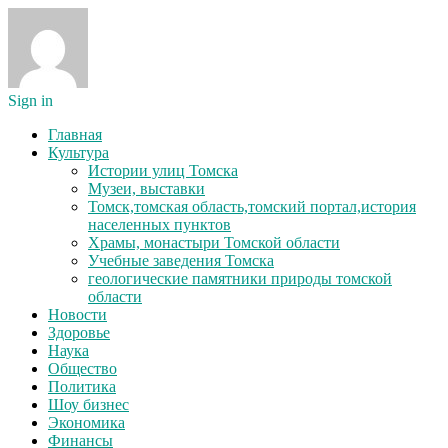
Sign in
Главная
Культура
Истории улиц Томска
Музеи, выставки
Томск,томская область,томский портал,история
населенных пунктов
Храмы, монастыри Томской области
Учебные заведения Томска
геологические памятники природы томской
области
Новости
Здоровье
Наука
Общество
Политика
Шоу бизнес
Экономика
Финансы