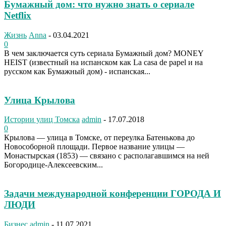
Бумажный дом: что нужно знать о сериале
Netflix
Жизнь
Anna
-
03.04.2021
0
В чем заключается суть сериала Бумажный дом? MONEY
HEIST (известный на испанском как La casa de papel и на
русском как Бумажный дом) - испанская...
Улица Крылова
Истории улиц Томска
admin
-
17.07.2018
0
Крылова — улица в Томске, от переулка Батенькова до
Новособорной площади. Первое название улицы —
Монастырская (1853) — связано с располагавшимся на ней
Богородице-Алексеевским...
Задачи международной конференции ГОРОДА И
ЛЮДИ
Бизнес
admin
-
11.07.2021