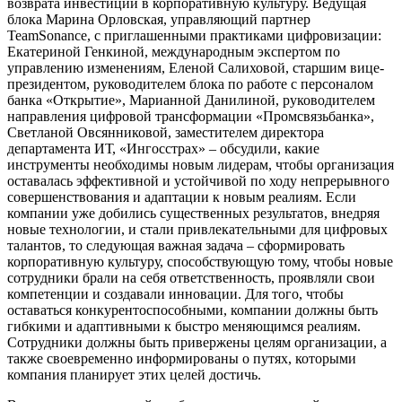
возврата инвестиций в корпоративную культуру. Ведущая
блока Марина Орловская, управляющий партнер
TeamSonance, с приглашенными практиками цифровизации:
Екатериной Генкиной, международным экспертом по
управлению изменениям, Еленой Салиховой, старшим вице-
президентом, руководителем блока по работе с персоналом
банка «Открытие», Марианной Данилиной, руководителем
направления цифровой трансформации «Промсвязьбанка»,
Светланой Овсянниковой, заместителем директора
департамента ИТ, «Ингосстрах» – обсудили, какие
инструменты необходимы новым лидерам, чтобы организация
оставалась эффективной и устойчивой по ходу непрерывного
совершенствования и адаптации к новым реалиям. Если
компании уже добились существенных результатов, внедряя
новые технологии, и стали привлекательными для цифровых
талантов, то следующая важная задача – сформировать
корпоративную культуру, способствующую тому, чтобы новые
сотрудники брали на себя ответственность, проявляли свои
компетенции и создавали инновации. Для того, чтобы
оставаться конкурентоспособными, компании должны быть
гибкими и адаптивными к быстро меняющимся реалиям.
Сотрудники должны быть привержены целям организации, а
также своевременно информированы о путях, которыми
компания планирует этих целей достичь.