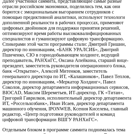
Далее участники саммита, представляющие самые разные
отрасли российском экономики, поделились тем, как они
борются с эмоциональным выгоранием сотрудников с
помощью предиктивной аналитики, используют технологи
дополненной реальности в рабочих процессах, применяют
цифровых двойников для поддержки принятия решений,
оптимизируют время работы высококвалифицированных
специалистов и гуманизируют цифровую трансформацию.
Спикерами этой части программы стали: Дмитрий Гришин,
директор по инновациям, «БАНК УРАЛСИБ», Дмитрий
Пшиченко, CIO в горнодобывающем холдинге, ведущий
преподаватель, РАНХиГС, Оксана Апейкина, старший вице-
президент, заместитель руководителя операционного блока,
банк «Открытие», Алексей Митенков, заместитель
генерального директора по ИТ, «Калашников», Павел Теплов,
директор по инновациям, «Меркатор Холдинг», Павел
Соколов, директор департамента информационных сервисов,
BIOCAD, Максим Шереметьев, ИТ-директор, ГК «Титан»,
Григорий Гаврилков, исполнительный директор департамента
ИТ, «Россельхозбанк», Иван Исаев, директор департамента
машинного обучения, IPONWEB, Ксения Киселева, главный
редактор, «Центр подготовки руководителей и команд
цифровой трансформации ВШГУ РАНХиГС».
Отдельным блоком в программе саммита поднималась тема