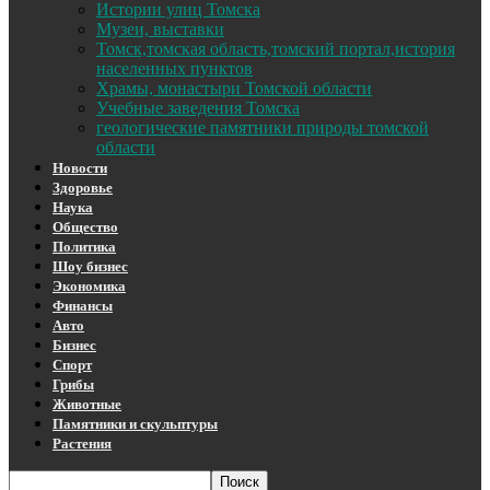
Истории улиц Томска
Музеи, выставки
Томск,томская область,томский портал,история
населенных пунктов
Храмы, монастыри Томской области
Учебные заведения Томска
геологические памятники природы томской
области
Новости
Здоровье
Наука
Общество
Политика
Шоу бизнес
Экономика
Финансы
Авто
Бизнес
Спорт
Грибы
Животные
Памятники и скульптуры
Растения