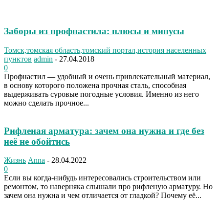
Заборы из профнастила: плюсы и минусы
Томск,томская область,томский портал,история населенных
пунктов
admin
-
27.04.2018
0
Профнастил — удобный и очень привлекательный материал,
в основу которого положена прочная сталь, способная
выдерживать суровые погодные условия. Именно из него
можно сделать прочное...
Рифленая арматура: зачем она нужна и где без
неё не обойтись
Жизнь
Anna
-
28.04.2022
0
Если вы когда-нибудь интересовались строительством или
ремонтом, то наверняка слышали про рифленую арматуру. Но
зачем она нужна и чем отличается от гладкой? Почему её...