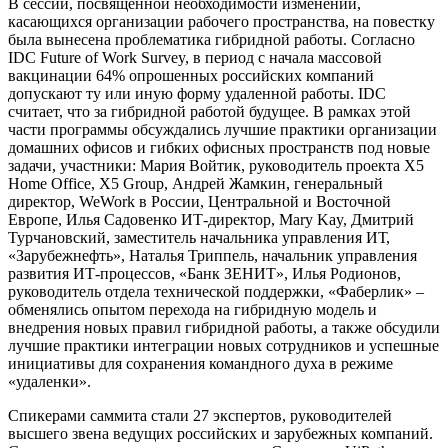
В сессии, посвященной необходимости изменений,
касающихся организации рабочего пространства, на повестку
была вынесена проблематика гибридной работы. Согласно
IDC Future of Work Survey, в период с начала массовой
вакцинации 64% опрошенных российских компаний
допускают ту или иную форму удаленной работы. IDC
считает, что за гибридной работой будущее. В рамках этой
части программы обсуждались лучшие практики организации
домашних офисов и гибких офисных пространств под новые
задачи, участники: Мария Войтик, руководитель проекта X5
Home Office, Х5 Group, Андрей Жамкин, генеральный
директор, WeWork в России, Центральной и Восточной
Европе, Илья Садовенко ИТ-директор, Mary Kay, Дмитрий
Турчановский, заместитель начальника управления ИТ,
«Зарубежнефть», Наталья Триппель, начальник управления
развития ИТ-процессов, «Банк ЗЕНИТ», Илья Родионов,
руководитель отдела технической поддержки, «Фаберлик» –
обменялись опытом перехода на гибридную модель и
внедрения новых правил гибридной работы, а также обсудили
лучшие практики интеграции новых сотрудников и успешные
инициативы для сохранения командного духа в режиме
«удаленки».
Спикерами cаммита стали 27 экспертов, руководителей
высшего звена ведущих российских и зарубежных компаний.