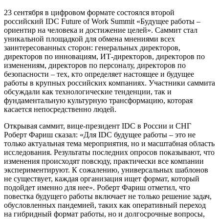
23 сентября в цифровом формате состоялся второй
российский IDC Future of Work Summit «Будущее работы –
ориентир на человека и достижение целей». Саммит стал
уникальной площадкой для обмена мнениями всех
заинтересованных сторон: генеральных директоров,
директоров по инновациям, ИТ-директоров, директоров по
изменениям, директоров по персоналу, директоров по
безопасности – тех, кто определяет настоящее и будущее
работы в крупных российских компаниях. Участники саммита
обсуждали как технологические тенденции, так и
фундаментальную культурную трансформацию, которая
касается непосредственно людей.
Открывая саммит, вице-президент IDC в России и СНГ
Роберт Фариш сказал: «Для IDC будущее работы – это не
только актуальная тема мероприятия, но и масштабная область
исследования. Результаты последних опросов показывают, что
изменения происходят повсюду, практически все компании
экспериментируют. К сожалению, универсальных шаблонов
не существует, каждая организация ищет формат, который
подойдет именно для нее». Роберт Фариш отметил, что
повестка будущего работы включает не только решение задач,
обусловленных пандемией, таких как оперативный переход
на гибридный формат работы, но и долгосрочные вопросы,