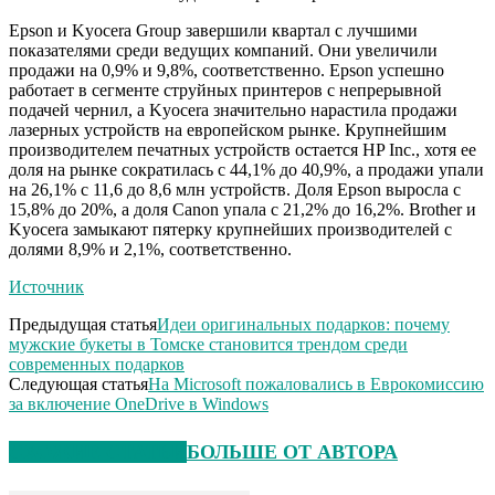
Epson и Kyocera Group завершили квартал с лучшими
показателями среди ведущих компаний. Они увеличили
продажи на 0,9% и 9,8%, соответственно. Epson успешно
работает в сегменте струйных принтеров с непрерывной
подачей чернил, а Kyocera значительно нарастила продажи
лазерных устройств на европейском рынке. Крупнейшим
производителем печатных устройств остается HP Inc., хотя ее
доля на рынке сократилась с 44,1% до 40,9%, а продажи упали
на 26,1% с 11,6 до 8,6 млн устройств. Доля Epson выросла с
15,8% до 20%, а доля Canon упала с 21,2% до 16,2%. Brother и
Kyocera замыкают пятерку крупнейших производителей с
долями 8,9% и 2,1%, соответственно.
Источник
Предыдущая статья
Идеи оригинальных подарков: почему
мужские букеты в Томске становится трендом среди
современных подарков
Следующая статья
На Microsoft пожаловались в Еврокомиссию
за включение OneDrive в Windows
СХОЖИЕ СТАТЬИ
БОЛЬШЕ ОТ АВТОРА