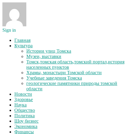
Sign in
Главная
Культура
Истории улиц Томска
Музеи, выставки
Томск,томская область,томский портал,история
населенных пунктов
Храмы, монастыри Томской области
Учебные заведения Томска
геологические памятники природы томской
области
Новости
Здоровье
Наука
Общество
Политика
Шоу бизнес
Экономика
Финансы