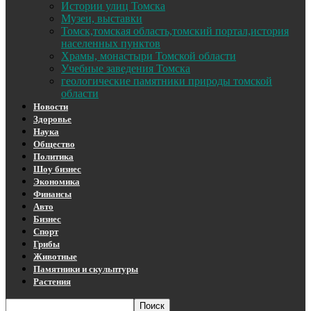
Истории улиц Томска
Музеи, выставки
Томск,томская область,томский портал,история
населенных пунктов
Храмы, монастыри Томской области
Учебные заведения Томска
геологические памятники природы томской
области
Новости
Здоровье
Наука
Общество
Политика
Шоу бизнес
Экономика
Финансы
Авто
Бизнес
Спорт
Грибы
Животные
Памятники и скульптуры
Растения