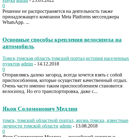
Наука
admin
-
23.03.2022
0
Решение не распространяется на деятельность также
принадлежащего компании Meta Platforms мессенджера
WhatsApp. ...
Основные способы крепления велосипеда на
автомобиль
Томск,томская область,томский портал,история населенных
пунктов
admin
-
14.12.2018
0
Отправляясь далеко загород, всегда хочется взять с собой
приспособления, которые осуществят качественный отдых.
Очень часто именно таким приспособлением становится
велосипед. Но его транспортировка, даже с...
Яков Соломонович Медлин
томск, томский областной портал, жизнь томска, известные
личности томской области
admin
-
13.08.2018
0
Яков Соломонович Медлин — российский скрипач и