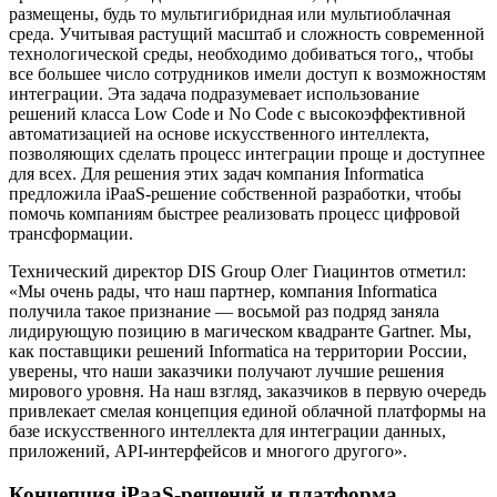
размещены, будь то мультигибридная или мультиоблачная
среда. Учитывая растущий масштаб и сложность современной
технологической среды, необходимо добиваться того,, чтобы
все большее число сотрудников имели доступ к возможностям
интеграции. Эта задача подразумевает использование
решений класса Low Code и No Code с высокоэффективной
автоматизацией на основе искусственного интеллекта,
позволяющих сделать процесс интеграции проще и доступнее
для всех. Для решения этих задач компания Informatica
предложила iPaaS-решение собственной разработки, чтобы
помочь компаниям быстрее реализовать процесс цифровой
трансформации.
Технический директор DIS Group Олег Гиацинтов отметил:
«Мы очень рады, что наш партнер, компания Informatica
получила такое признание — восьмой раз подряд заняла
лидирующую позицию в магическом квадранте Gartner. Мы,
как поставщики решений Informatica на территории России,
уверены, что наши заказчики получают лучшие решения
мирового уровня. На наш взгляд, заказчиков в первую очередь
привлекает смелая концепция единой облачной платформы на
базе искусственного интеллекта для интеграции данных,
приложений, API-интерфейсов и многого другого».
Концепция iPaaS-решений и платформа