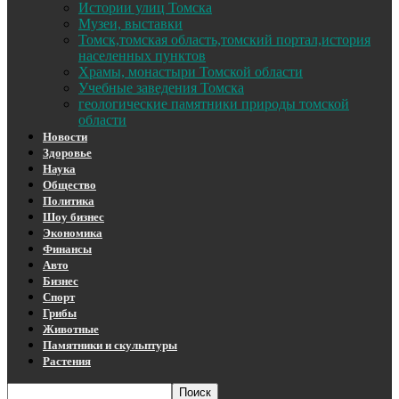
Истории улиц Томска
Музеи, выставки
Томск,томская область,томский портал,история
населенных пунктов
Храмы, монастыри Томской области
Учебные заведения Томска
геологические памятники природы томской
области
Новости
Здоровье
Наука
Общество
Политика
Шоу бизнес
Экономика
Финансы
Авто
Бизнес
Спорт
Грибы
Животные
Памятники и скульптуры
Растения