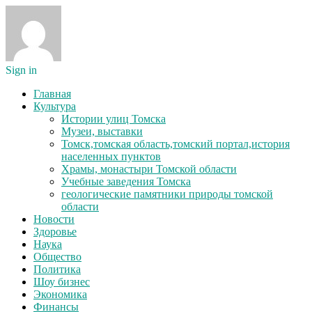
Sign in
Главная
Культура
Истории улиц Томска
Музеи, выставки
Томск,томская область,томский портал,история
населенных пунктов
Храмы, монастыри Томской области
Учебные заведения Томска
геологические памятники природы томской
области
Новости
Здоровье
Наука
Общество
Политика
Шоу бизнес
Экономика
Финансы