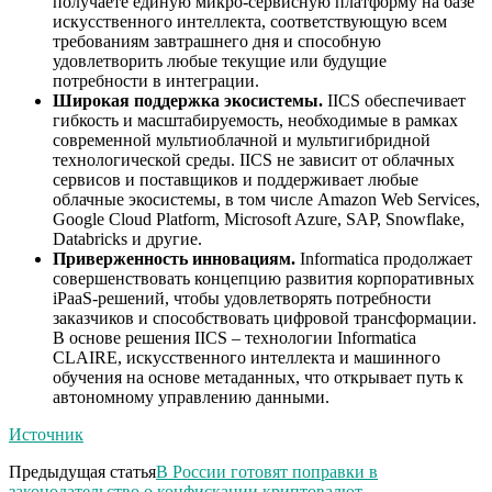
получаете единую микро-сервисную платформу на базе
искусственного интеллекта, соответствующую всем
требованиям завтрашнего дня и способную
удовлетворить любые текущие или будущие
потребности в интеграции.
Широкая поддержка экосистемы.
IICS обеспечивает
гибкость и масштабируемость, необходимые в рамках
современной мультиоблачной и мультигибридной
технологической среды. IICS не зависит от облачных
сервисов и поставщиков и поддерживает любые
облачные экосистемы, в том числе Amazon Web Services,
Google Cloud Platform, Microsoft Azure, SAP, Snowflake,
Databricks и другие.
Приверженность инновациям.
Informatica продолжает
совершенствовать концепцию развития корпоративных
iPaaS-решений, чтобы удовлетворять потребности
заказчиков и способствовать цифровой трансформации.
В основе решения IICS – технологии Informatica
CLAIRE, искусственного интеллекта и машинного
обучения на основе метаданных, что открывает путь к
автономному управлению данными.
Источник
Предыдущая статья
В России готовят поправки в
законодательство о конфискации криптовалют