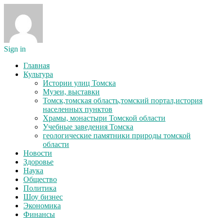
Sign in
Главная
Культура
Истории улиц Томска
Музеи, выставки
Томск,томская область,томский портал,история
населенных пунктов
Храмы, монастыри Томской области
Учебные заведения Томска
геологические памятники природы томской
области
Новости
Здоровье
Наука
Общество
Политика
Шоу бизнес
Экономика
Финансы