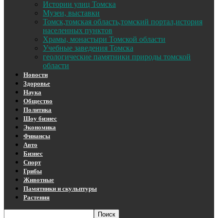
Истории улиц Томска
Музеи, выставки
Томск,томская область,томский портал,история
населенных пунктов
Храмы, монастыри Томской области
Учебные заведения Томска
геологические памятники природы томской
области
Новости
Здоровье
Наука
Общество
Политика
Шоу бизнес
Экономика
Финансы
Авто
Бизнес
Спорт
Грибы
Животные
Памятники и скульптуры
Растения