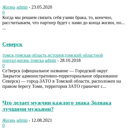
Жизнь
admin
-
23.05.2020
0
Когда мы решаем связать себя узами брака, то, конечно,
рассчитываем, что партнер будет с нами до конца жизни, но...
...
Северск
томск,томская область,история,томский областной
портал,жизнь томска
admin
-
28.10.2018
0
Се?верск (официальное название — Городской округ
Закрытое административно-территориальное образование
Северск) — город-ЗАТО в Томской области, расположен на
правом берегу Томи, территория ЗАТО граничит с...
Что делает мужчин каждого знака Зодиака
лучшими мужьями?
Жизнь
admin
-
12.08.2021
0