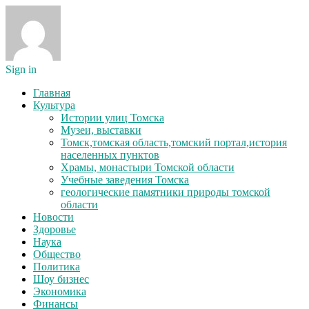
Sign in
Главная
Культура
Истории улиц Томска
Музеи, выставки
Томск,томская область,томский портал,история
населенных пунктов
Храмы, монастыри Томской области
Учебные заведения Томска
геологические памятники природы томской
области
Новости
Здоровье
Наука
Общество
Политика
Шоу бизнес
Экономика
Финансы