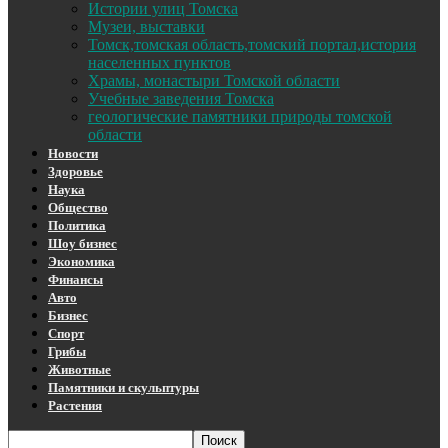
Истории улиц Томска
Музеи, выставки
Томск,томская область,томский портал,история
населенных пунктов
Храмы, монастыри Томской области
Учебные заведения Томска
геологические памятники природы томской
области
Новости
Здоровье
Наука
Общество
Политика
Шоу бизнес
Экономика
Финансы
Авто
Бизнес
Спорт
Грибы
Животные
Памятники и скульптуры
Растения