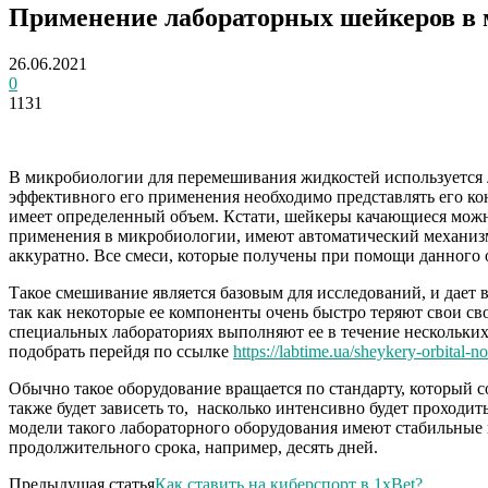
Применение лабораторных шейкеров в
26.06.2021
0
1131
В микробиологии для перемешивания жидкостей используется 
эффективного его применения необходимо представлять его кон
имеет определенный объем. Кстати, шейкеры качающиеся мож
применения в микробиологии, имеют автоматический механизм, 
аккуратно. Все смеси, которые получены при помощи данного 
Такое смешивание является базовым для исследований, и дает 
так как некоторые ее компоненты очень быстро теряют свои 
специальных лабораториях выполняют ее в течение нескольких
подобрать перейдя по ссылке
https://labtime.ua/sheykery-orbital-
Обычно такое оборудование вращается по стандарту, который с
также будет зависеть то, насколько интенсивно будет проходи
модели такого лабораторного оборудования имеют стабильные
продолжительного срока, например, десять дней.
Предыдущая статья
Как ставить на киберспорт в 1xBet?