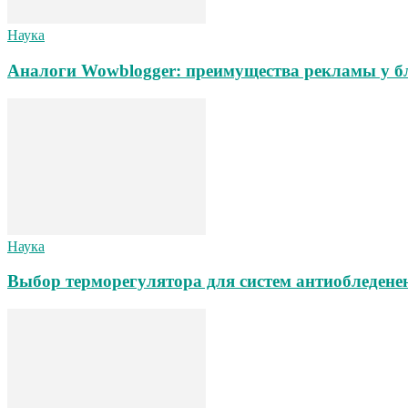
Наука
Аналоги Wowblogger: преимущества рекламы у б
Наука
Выбор терморегулятора для систем антиобледене