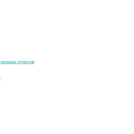
селенных пунктов
и