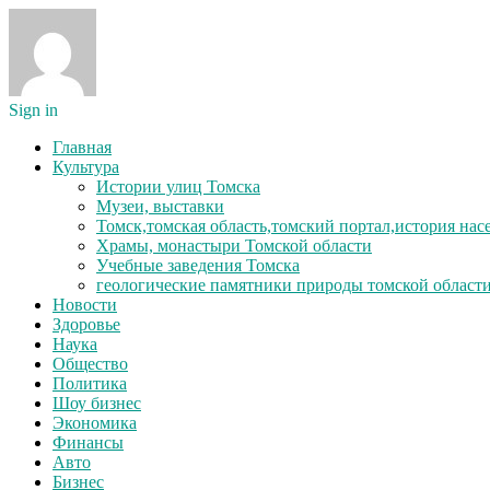
Sign in
Главная
Культура
Истории улиц Томска
Музеи, выставки
Томск,томская область,томский портал,история на
Храмы, монастыри Томской области
Учебные заведения Томска
геологические памятники природы томской област
Новости
Здоровье
Наука
Общество
Политика
Шоу бизнес
Экономика
Финансы
Авто
Бизнес