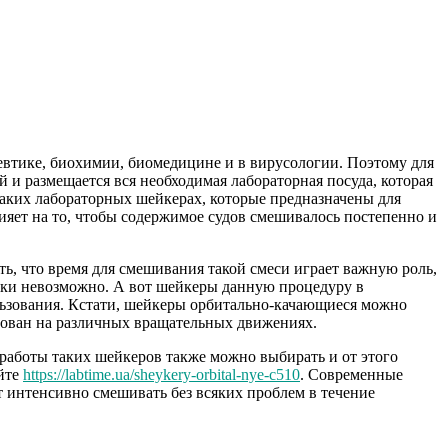
втике, биохимии, биомедицине и в вирусологии. Поэтому для
й и размещается вся необходимая лабораторная посуда, которая
таких лабораторных шейкерах, которые предназначены для
ияет на то, чтобы содержимое судов смешивалось постепенно и
ь, что время для смешивания такой смеси играет важную роль,
ски невозможно. А вот шейкеры данную процедуру в
ользования. Кстати, шейкеры орбитально-качающиеся можно
нован на различных вращательных движениях.
 работы таких шейкеров также можно выбирать и от этого
айте
https://labtime.ua/sheykery-orbital-nye-c510
. Современные
 интенсивно смешивать без всяких проблем в течение