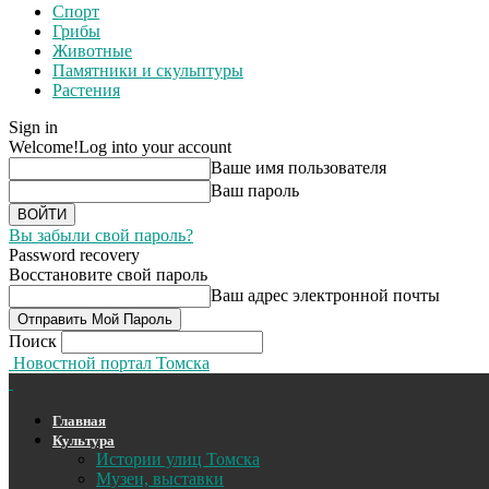
Спорт
Грибы
Животные
Памятники и скульптуры
Растения
Sign in
Welcome!
Log into your account
Ваше имя пользователя
Ваш пароль
Вы забыли свой пароль?
Password recovery
Восстановите свой пароль
Ваш адрес электронной почты
Поиск
Новостной портал Томска
Главная
Культура
Истории улиц Томска
Музеи, выставки