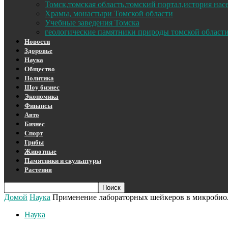
Томск,томская область,томский портал,история на
Храмы, монастыри Томской области
Учебные заведения Томска
геологические памятники природы томской област
Новости
Здоровье
Наука
Общество
Политика
Шоу бизнес
Экономика
Финансы
Авто
Бизнес
Спорт
Грибы
Животные
Памятники и скульптуры
Растения
Домой
Наука
Применение лабораторных шейкеров в микробио
Наука