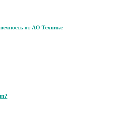
овечность от АО Техникс
ии?