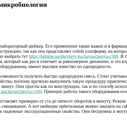
 микробиологии
лабораторный шейкер. Его применение также важно и в фармаце
струкцию, так как она представляет собой платформу, на которо
но выбрать тут
https://labtime.ua/sheykery-kachayuschiesya-c508
. В 
который как раз и отвечает за равномерное движение, и это вл
оборудования, имеют высокое качество по однородности.
возможность получить быстро однородную смесь. Стоит учитыват
свойства, поэтому вручную выполнить такую процедуру практиче
 минут. Они просты как по конструкции, так и по способу исп
no-kachayuschiesya-c509
. Принцип работы такого оборудования ос
оставляет примерно от ста до пятисот оборотов в минуту. Режим
ть смешивание. А вот шейкеры орбитальные можно заказать на с
 и надежные эксплуатационные свойства. Они бесшумны и могут