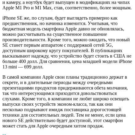
и камеру, а ноутбук будет выпущен в модификациях на чипах
Apple M1 Pro и M1 Max, став, соответственно, более мощным.
iPhone SE же, по слухам, будет выглядеть примерно как
предшественник, но начинка изменится. Учитывая, что
бюджетная модель смартфона Apple давно не обновлялась,
можно рассчитывать на существенное повышение
производительности. Кроме того, можно ожидать, что новый
SE станет первым аппаратом с поддержкой сетей 5G,
доступным широкому кругу покупателей. В публикациях
высказывают надежду, что устройство будет стоить в США не
больше 400 долл. Для сравнения, цена младшей модели iPhone
13 mini — 699 долл.
В самой компании Apple свои планы традиционно держат в
секрете, и в длительные периоды между очередными
презентациями продуктов придерживаются обета молчания,
так что интересующимся приходится довольствоваться
слухами. Кроме того, в компании не любят широко освещать
выпуски своих устройств эконом-класса, так как они
несколько подрывают имидж поставщика дорогостоящей
техники для состоятельных людей. Тем не менее, если цена
нового SE действительно будет доступной, этот смартфон
может стать для Apple очередным хитом продаж.