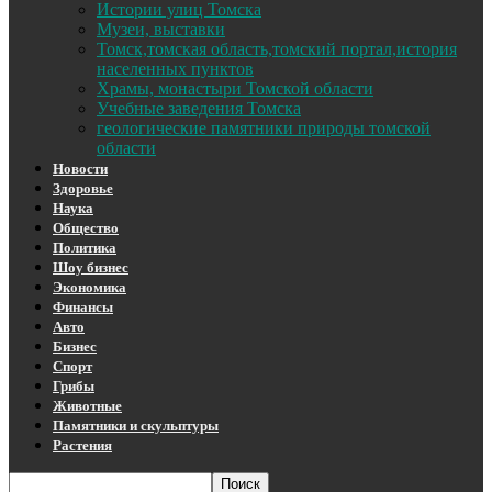
Истории улиц Томска
Музеи, выставки
Томск,томская область,томский портал,история
населенных пунктов
Храмы, монастыри Томской области
Учебные заведения Томска
геологические памятники природы томской
области
Новости
Здоровье
Наука
Общество
Политика
Шоу бизнес
Экономика
Финансы
Авто
Бизнес
Спорт
Грибы
Животные
Памятники и скульптуры
Растения