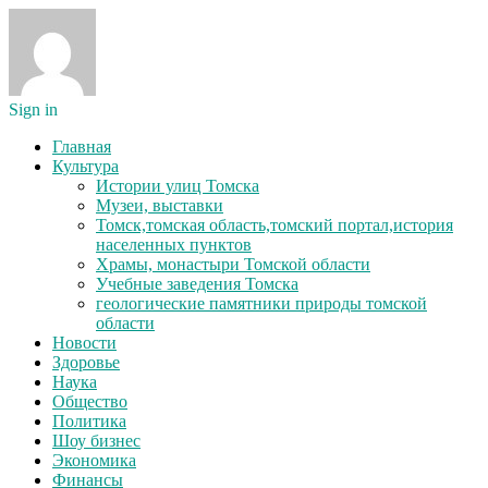
Sign in
Главная
Культура
Истории улиц Томска
Музеи, выставки
Томск,томская область,томский портал,история
населенных пунктов
Храмы, монастыри Томской области
Учебные заведения Томска
геологические памятники природы томской
области
Новости
Здоровье
Наука
Общество
Политика
Шоу бизнес
Экономика
Финансы