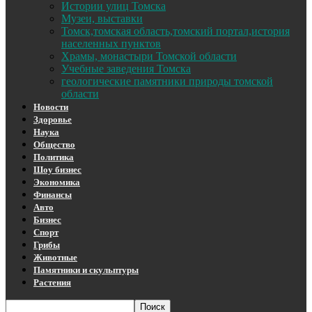
Истории улиц Томска
Музеи, выставки
Томск,томская область,томский портал,история
населенных пунктов
Храмы, монастыри Томской области
Учебные заведения Томска
геологические памятники природы томской
области
Новости
Здоровье
Наука
Общество
Политика
Шоу бизнес
Экономика
Финансы
Авто
Бизнес
Спорт
Грибы
Животные
Памятники и скульптуры
Растения