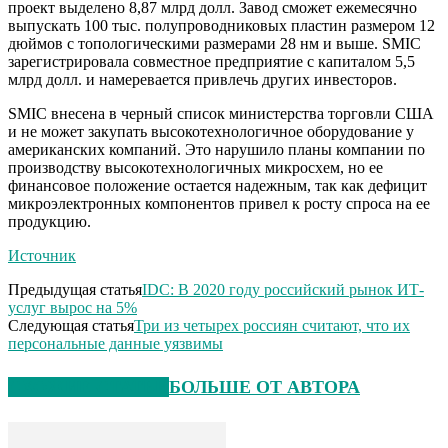
проект выделено 8,87 млрд долл. Завод сможет ежемесячно
выпускать 100 тыс. полупроводниковых пластин размером 12
дюймов с топологическими размерами 28 нм и выше. SMIC
зарегистрировала совместное предприятие с капиталом 5,5
млрд долл. и намеревается привлечь других инвесторов.
SMIC внесена в черный список министерства торговли США
и не может закупать высокотехнологичное оборудование у
американских компаний. Это нарушило планы компании по
производству высокотехнологичных микросхем, но ее
финансовое положение остается надежным, так как дефицит
микроэлектронных компонентов привел к росту спроса на ее
продукцию.
Источник
Предыдущая статья
IDC: В 2020 году российский рынок ИТ-
услуг вырос на 5%
Следующая статья
Три из четырех россиян считают, что их
персональные данные уязвимы
СХОЖИЕ СТАТЬИ
БОЛЬШЕ ОТ АВТОРА