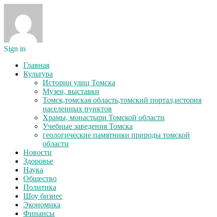
Sign in
Главная
Культура
Истории улиц Томска
Музеи, выставки
Томск,томская область,томский портал,история
населенных пунктов
Храмы, монастыри Томской области
Учебные заведения Томска
геологические памятники природы томской
области
Новости
Здоровье
Наука
Общество
Политика
Шоу бизнес
Экономика
Финансы