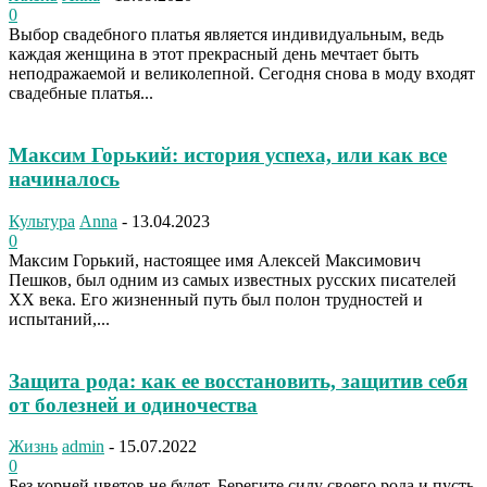
0
Выбор свадебного платья является индивидуальным, ведь
каждая женщина в этот прекрасный день мечтает быть
неподражаемой и великолепной. Сегодня снова в моду входят
свадебные платья...
Максим Горький: история успеха, или как все
начиналось
Культура
Anna
-
13.04.2023
0
Максим Горький, настоящее имя Алексей Максимович
Пешков, был одним из самых известных русских писателей
XX века. Его жизненный путь был полон трудностей и
испытаний,...
Защита рода: как ее восстановить, защитив себя
от болезней и одиночества
Жизнь
admin
-
15.07.2022
0
Без корней цветов не будет. Берегите силу своего рода и пусть