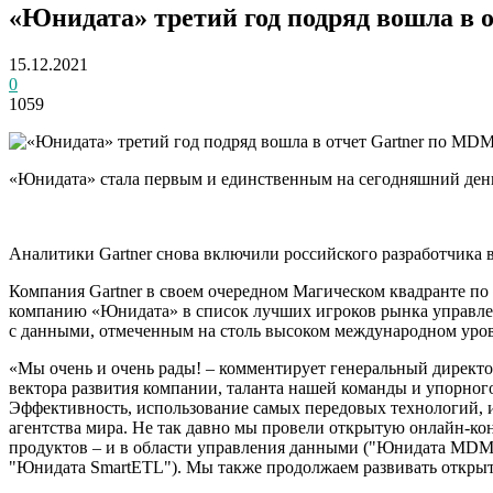
«Юнидата» третий год подряд вошла в
15.12.2021
0
1059
«Юнидата» стала первым и единственным на сегодняшний день
Аналитики Gartner снова включили российского разработчика 
Компания Gartner в своем очередном Магическом квадранте по р
компанию «Юнидата» в список лучших игроков рынка управле
с данными, отмеченным на столь высоком международном уров
«Мы очень и очень рады! – комментирует генеральный директо
вектора развития компании, таланта нашей команды и упорног
Эффективность, использование самых передовых технологий, и
агентства мира. Не так давно мы провели открытую онлайн-к
продуктов – и в области управления данными ("Юнидата MDM"
"Юнидата SmartETL"). Мы также продолжаем развивать открыто