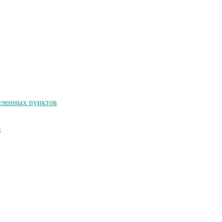
селенных пунктов
и