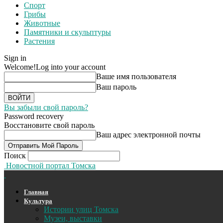
Спорт
Грибы
Животные
Памятники и скульптуры
Растения
Sign in
Welcome!
Log into your account
Ваше имя пользователя
Ваш пароль
Вы забыли свой пароль?
Password recovery
Восстановите свой пароль
Ваш адрес электронной почты
Поиск
Новостной портал Томска
Главная
Культура
Истории улиц Томска
Музеи, выставки