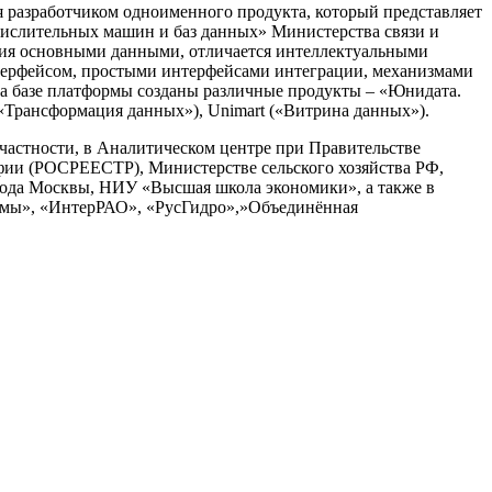
 разработчиком одноименного продукта, который представляет
ислительных машин и баз данных» Министерства связи и
ия основными данными, отличается интеллектуальными
нтерфейсом, простыми интерфейсами интеграции, механизмами
а базе платформы созданы различные продукты – «Юнидата.
(«Трансформация данных»), Unimart («Витрина данных»).
частности, в Аналитическом центре при Правительстве
афии (РОСРЕЕСТР), Министерстве сельского хозяйства РФ,
рода Москвы, НИУ «Высшая школа экономики», а также в
темы», «ИнтерРАО», «РусГидро»,»Объединённая