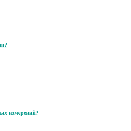
ии?
ных измерений?