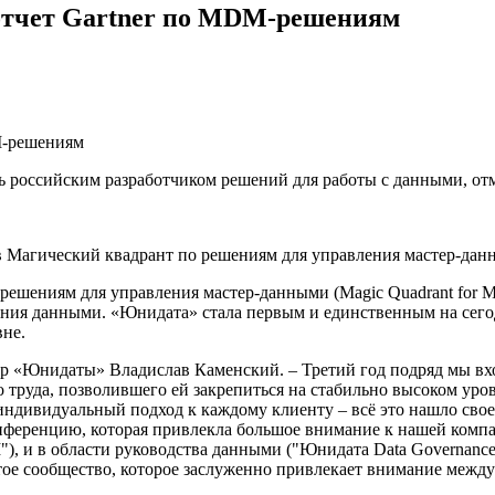
 отчет Gartner по MDM-решениям
 российским разработчиком решений для работы с данными, от
в Магический квадрант по решениям для управления мастер-дан
ешениям для управления мастер-данными (Magic Quadrant for Mas
ния данными. «Юнидата» стала первым и единственным на сего
не.
р «Юнидаты» Владислав Каменский. – Третий год подряд мы вхо
о труда, позволившего ей закрепиться на стабильно высоком у
ндивидуальный подход к каждому клиенту – всё это нашло свое
онференцию, которая привлекла большое внимание к нашей комп
), и в области руководства данными ("Юнидата Dаta Governanc
е сообщество, которое заслуженно привлекает внимание междуна