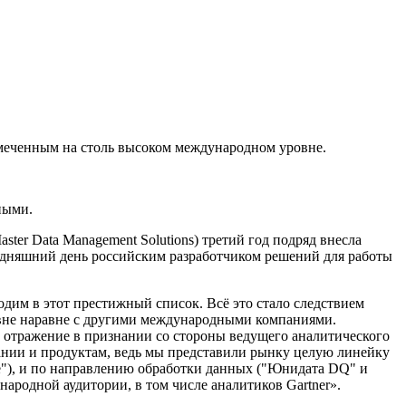
меченным на столь высоком международном уровне.
ными.
ter Data Management Solutions) третий год подряд внесла
дняшний день российским разработчиком решений для работы
дим в этот престижный список. Всё это стало следствием
ровне наравне с другими международными компаниями.
 отражение в признании со стороны ведущего аналитического
ании и продуктам, ведь мы представили рынку целую линейку
e"), и по направлению обработки данных ("Юнидата DQ" и
родной аудитории, в том числе аналитиков Gartner».