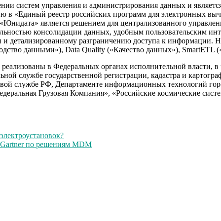
нии систем управления и администрирования данных и является
ю в «Единый реестр российских программ для электронных выч
Юнидата» является решением для централизованного управлен
нальностью консолидации данных, удобным пользовательским и
и и детализированному разграничению доступа к информации. Н
дство данными»), Data Quality («Качество данных»), SmartETL 
реализованы в Федеральных органах исполнительной власти, в 
ьной службе государственной регистрации, кадастра и картогр
говой службе РФ, Департаменте информационных технологий го
едеральная Грузовая Компания», «Российские космические сис
электроустановок?
т Gartner по решениям MDM