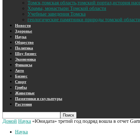
Томск,томская область,томский портал,история на
Храмы, монастыри Томской области
Учебные заведения Томска
геологические памятники природы томской област
Новости
Здоровье
Наука
Общество
Политика
Шоу бизнес
Экономика
Финансы
Авто
Бизнес
Спорт
Грибы
Животные
Памятники и скульптуры
Растения
Домой
Наука
«Юнидата» третий год подряд вошла в отчет Ga
Наука