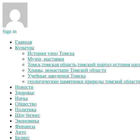
Sign in
Главная
Культура
Истории улиц Томска
Музеи, выставки
Томск,томская область,томский портал,история на
Храмы, монастыри Томской области
Учебные заведения Томска
геологические памятники природы томской област
Новости
Здоровье
Наука
Общество
Политика
Шоу бизнес
Экономика
Финансы
Авто
Бизнес