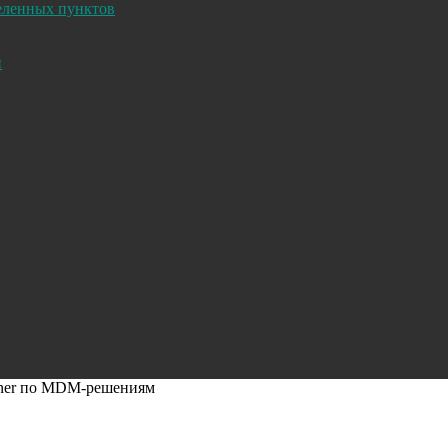
селенных пунктов
и
rtner по MDM-решениям