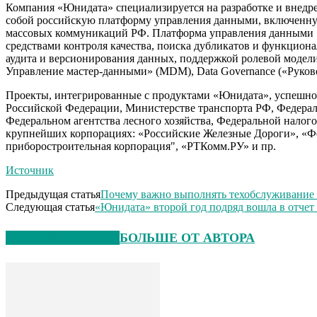
Компания «Юнидата» специализируется на разработке и внедре
собой российскую платформу управления данными, включенну
массовых коммуникаций РФ. Платформа управления данными «
средствами контроля качества, поиска дубликатов и функцио
аудита и версионирования данных, поддержкой ролевой модел
Управление мастер-данными» (MDM), Data Governance («Руково
Проекты, интегрированные с продуктами «Юнидата», успешно 
Российской Федерации, Министерстве транспорта РФ, Федерал
Федеральном агентства лесного хозяйства, Федеральной нало
крупнейших корпорациях: «Российские Железные Дороги», «Ф
приборостроительная корпорация", «РТКомм.РУ» и пр.
Источник
Предыдущая статья
Почему важно выполнять техобслуживание 
Следующая статья
«Юнидата» второй год подряд вошла в отче
СХОЖИЕ СТАТЬИ
БОЛЬШЕ ОТ АВТОРА