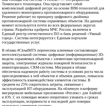
Тюменского технопарка. Она представляет собой
комплексный цифровой ресурс на основе BIM-технологий для
удаленного мониторинга противопожарного оборудования.
Решение работает по принципу цифрового двойника
противопожарной системы охраняемых объектов. На данный
момент используется почти во всех федеральных округах
страны. Разработка одобрена МЧС России, включена в
Единый реестр отечественного ПО и банк решений «Умный
город». Система интегрируется с Единым порталом
государственных услуг.
В облако #CloudMTS перенесены ключевые составляющие
интеллектуальной системы: цифровые (информационные) 3D-
модели охраняемых объектов с элементами противопожарной
защиты, электронные журналы пожарной безопасности и
инвентаризации, CRM-система. Миграция в облако
обеспечила надежную работу системы в условиях роста числа
присоединяемых к ней объектов и объемов данных, повысила
эффективность взаимодействия элементов системы. В
среднем на 25% сократились затраты, связанные с
эксплуатацией ИТ-оборудования. На облачную платформу
мигрировали мобильные приложения «Реплекс» для Android
и iOS. С их помощью можно оперативно узнавать о сроках
эксплуатации, исправности и последней дате поверки
отдельных элементов системы.