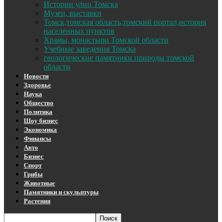
Истории улиц Томска
Музеи, выставки
Томск,томская область,томский портал,история
населенных пунктов
Храмы, монастыри Томской области
Учебные заведения Томска
геологические памятники природы томской
области
Новости
Здоровье
Наука
Общество
Политика
Шоу бизнес
Экономика
Финансы
Авто
Бизнес
Спорт
Грибы
Животные
Памятники и скульптуры
Растения