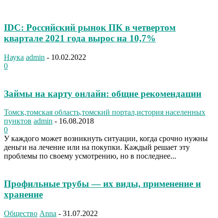
IDC: Российский рынок ПК в четвертом
квартале 2021 года вырос на 10,7%
Наука
admin
-
10.02.2022
0
Займы на карту онлайн: общие рекомендации
Томск,томская область,томский портал,история населенных
пунктов
admin
-
16.08.2018
0
У каждого может возникнуть ситуации, когда срочно нужны
деньги на лечение или на покупки. Каждый решает эту
проблемы по своему усмотрению, но в последнее...
Профильные трубы — их виды, применение и
хранение
Общество
Anna
-
31.07.2022