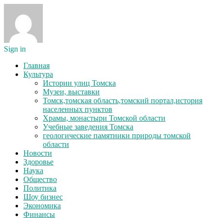
Sign in
Главная
Культура
Истории улиц Томска
Музеи, выставки
Томск,томская область,томский портал,история
населенных пунктов
Храмы, монастыри Томской области
Учебные заведения Томска
геологические памятники природы томской
области
Новости
Здоровье
Наука
Общество
Политика
Шоу бизнес
Экономика
Финансы