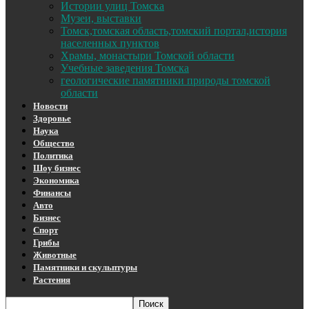
Истории улиц Томска
Музеи, выставки
Томск,томская область,томский портал,история
населенных пунктов
Храмы, монастыри Томской области
Учебные заведения Томска
геологические памятники природы томской
области
Новости
Здоровье
Наука
Общество
Политика
Шоу бизнес
Экономика
Финансы
Авто
Бизнес
Спорт
Грибы
Животные
Памятники и скульптуры
Растения