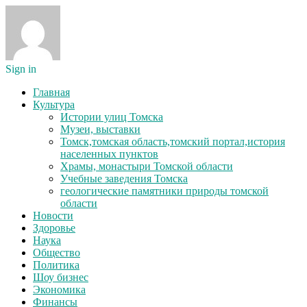
Sign in
Главная
Культура
Истории улиц Томска
Музеи, выставки
Томск,томская область,томский портал,история
населенных пунктов
Храмы, монастыри Томской области
Учебные заведения Томска
геологические памятники природы томской
области
Новости
Здоровье
Наука
Общество
Политика
Шоу бизнес
Экономика
Финансы