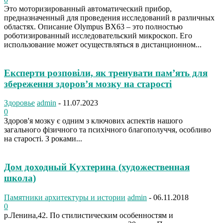
Это моторизированный автоматический прибор,
предназначенный для проведения исследований в различных
областях. Описание Olympus BX63 – это полностью
роботизированный исследовательский микроскоп. Его
использование может осуществляться в дистанционном...
Експерти розповіли, як тренувати пам’ять для
збереження здоров’я мозку на старості
Здоровье
admin
-
11.07.2023
0
Здоров'я мозку є одним з ключових аспектів нашого
загального фізичного та психічного благополуччя, особливо
на старості. З роками...
Дом доходный Кухтерина (художественная
школа)
Памятники архитектуры и истории
admin
-
06.11.2018
0
р.Ленина,42. По стилистическим особенностям и