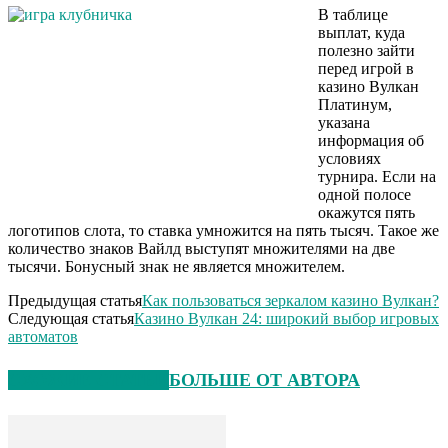
В таблице
выплат, куда
полезно зайти
перед игрой в
казино Вулкан
Платинум,
указана
информация об
условиях
турнира. Если на
одной полосе
окажутся пять
логотипов слота, то ставка умножится на пять тысяч. Такое же
количество знаков Вайлд выступят множителями на две
тысячи. Бонусный знак не является множителем.
Предыдущая статья
Как пользоваться зеркалом казино Вулкан?
Следующая статья
Казино Вулкан 24: широкий выбор игровых
автоматов
СХОЖИЕ СТАТЬИ
БОЛЬШЕ ОТ АВТОРА