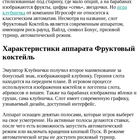
стилизованные под старину, где мало опций, а на барабанах
изображаются фрукты, цифры «семь», звездочки. Но
игра
клубничка
от компании Игрософт не относится к
классическим автоматам. Несмотря на название, слот
Фруктовый Коктейль является современным аппаратом,
имеющим риск-раунд, Вайлд, символ Бонус, призовой
турнир, автоматический режим.
Характеристики аппарата Фруктовый
коктейль
Эмулятор Клубнички получил второе наименование за
бонусный знак, изображающий клубнику. Героиня слота
находится на переднем плане. В игровом процессе
используются изображения коктейля и логотипа слота,
абрикосов и вишен. Также на барабанах изображены яблоки и
груши, сама клубничка. Слот имеет современную графику,
узнаваемый дизайн, доступный интерфейс.
Аппарат оснащен девятью полосами, которые игрок выберет
на свое усмотрение. На активные полосы делаются ставки,
после чего есть возможность запустить автоматический
режим или включать вращения кнопкой Пуск. В режиме
автоматической игры не доступен рисковый турнир.