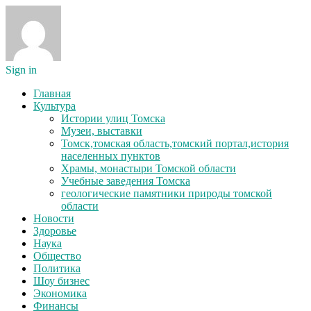
Sign in
Главная
Культура
Истории улиц Томска
Музеи, выставки
Томск,томская область,томский портал,история
населенных пунктов
Храмы, монастыри Томской области
Учебные заведения Томска
геологические памятники природы томской
области
Новости
Здоровье
Наука
Общество
Политика
Шоу бизнес
Экономика
Финансы