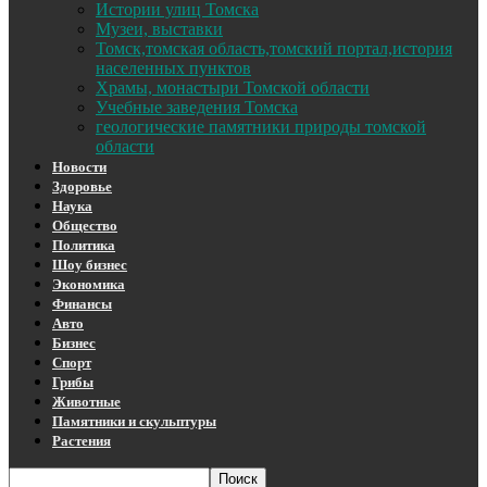
Истории улиц Томска
Музеи, выставки
Томск,томская область,томский портал,история
населенных пунктов
Храмы, монастыри Томской области
Учебные заведения Томска
геологические памятники природы томской
области
Новости
Здоровье
Наука
Общество
Политика
Шоу бизнес
Экономика
Финансы
Авто
Бизнес
Спорт
Грибы
Животные
Памятники и скульптуры
Растения