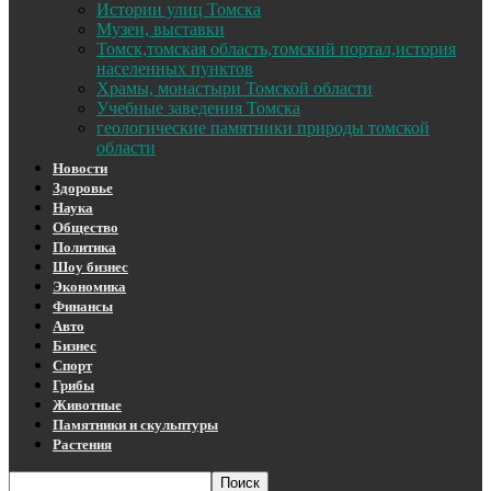
Истории улиц Томска
Музеи, выставки
Томск,томская область,томский портал,история
населенных пунктов
Храмы, монастыри Томской области
Учебные заведения Томска
геологические памятники природы томской
области
Новости
Здоровье
Наука
Общество
Политика
Шоу бизнес
Экономика
Финансы
Авто
Бизнес
Спорт
Грибы
Животные
Памятники и скульптуры
Растения