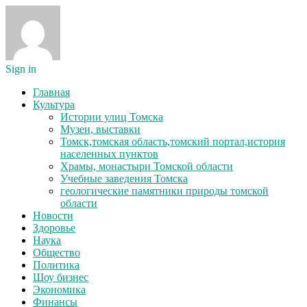
Sign in
Главная
Культура
Истории улиц Томска
Музеи, выставки
Томск,томская область,томский портал,история
населенных пунктов
Храмы, монастыри Томской области
Учебные заведения Томска
геологические памятники природы томской
области
Новости
Здоровье
Наука
Общество
Политика
Шоу бизнес
Экономика
Финансы