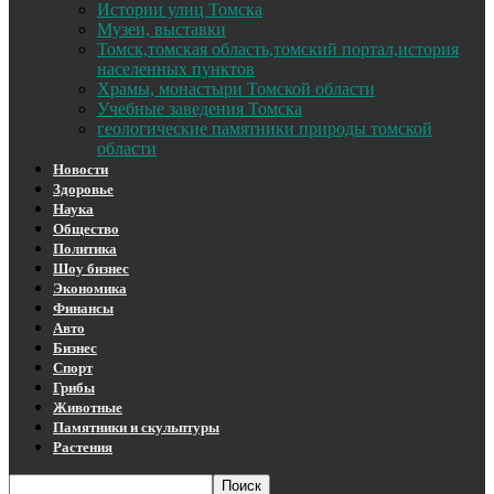
Истории улиц Томска
Музеи, выставки
Томск,томская область,томский портал,история
населенных пунктов
Храмы, монастыри Томской области
Учебные заведения Томска
геологические памятники природы томской
области
Новости
Здоровье
Наука
Общество
Политика
Шоу бизнес
Экономика
Финансы
Авто
Бизнес
Спорт
Грибы
Животные
Памятники и скульптуры
Растения