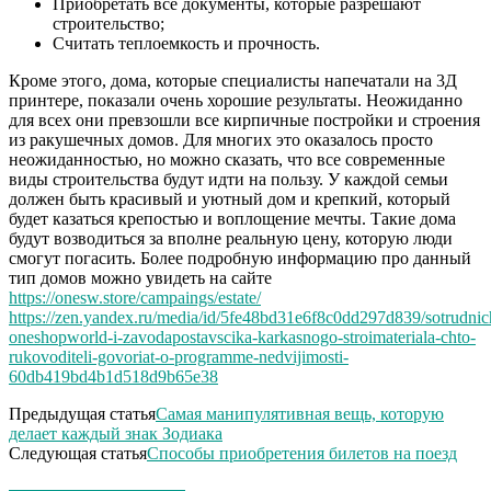
Приобретать все документы, которые разрешают
строительство;
Считать теплоемкость и прочность.
Кроме этого, дома, которые специалисты напечатали на 3Д
принтере, показали очень хорошие результаты. Неожиданно
для всех они превзошли все кирпичные постройки и строения
из ракушечных домов. Для многих это оказалось просто
неожиданностью, но можно сказать, что все современные
виды строительства будут идти на пользу. У каждой семьи
должен быть красивый и уютный дом и крепкий, который
будет казаться крепостью и воплощение мечты. Такие дома
будут возводиться за вполне реальную цену, которую люди
смогут погасить. Более подробную информацию про данный
тип домов можно увидеть на сайте
https://onesw.store/campaings/estate/
https://zen.yandex.ru/media/id/5fe48bd31e6f8c0dd297d839/sotrudnic
oneshopworld-i-zavodapostavscika-karkasnogo-stroimateriala-chto-
rukovoditeli-govoriat-o-programme-nedvijimosti-
60db419bd4b1d518d9b65e38
Предыдущая статья
Самая манипулятивная вещь, которую
делает каждый знак Зодиака
Следующая статья
Способы приобретения билетов на поезд