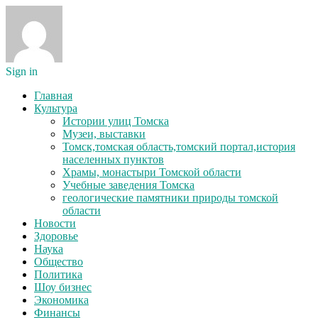
Sign in
Главная
Культура
Истории улиц Томска
Музеи, выставки
Томск,томская область,томский портал,история
населенных пунктов
Храмы, монастыри Томской области
Учебные заведения Томска
геологические памятники природы томской
области
Новости
Здоровье
Наука
Общество
Политика
Шоу бизнес
Экономика
Финансы