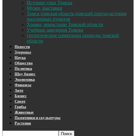
Истории улиц Томска
Музеи, выставки
Томск,томская область,томский портал,история
населенных пунктов
Храмы, монастыри Томской области
Учебные заведения Томска
геологические памятники природы томской
области
Новости
Здоровье
Наука
Общество
Политика
Шоу бизнес
Экономика
Финансы
Авто
Бизнес
Спорт
Грибы
Животные
Памятники и скульптуры
Растения