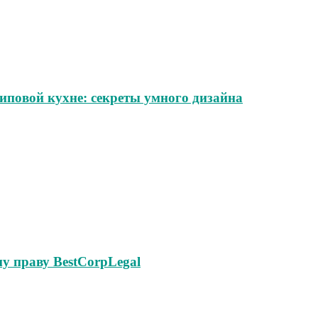
иповой кухне: секреты умного дизайна
у праву BestCorpLegal