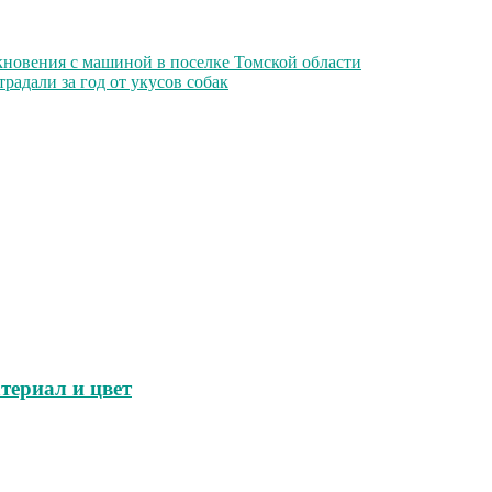
кновения с машиной в поселке Томской области
радали за год от укусов собак
териал и цвет