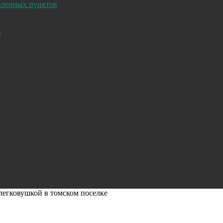
селенных пунктов
и
 легковушкой в томском поселке