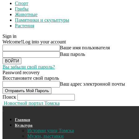
Спорт
Грибы
Животные
Памятники и скульптуры
Растения
Sign in
Welcome!
Log into your account
Ваше имя пользователя
Ваш пароль
Вы забыли свой пароль?
Password recovery
Восстановите свой пароль
Ваш адрес электронной почты
Поиск
Новостной портал Томска
Главная
Культура
Истории улиц Томска
Музеи, выставки