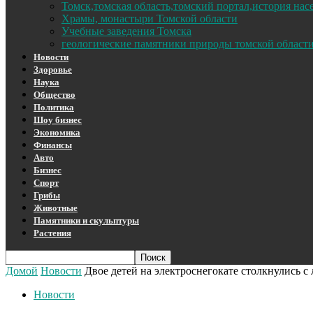
Томск,томская область,томский портал,история на
Храмы, монастыри Томской области
Учебные заведения Томска
геологические памятники природы томской област
Новости
Здоровье
Наука
Общество
Политика
Шоу бизнес
Экономика
Финансы
Авто
Бизнес
Спорт
Грибы
Животные
Памятники и скульптуры
Растения
Домой
Новости
Двое детей на электроснегокате столкнулись с
Новости