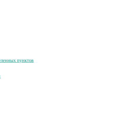
селенных пунктов
и