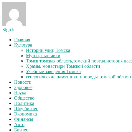
Sign in
Главная
Культура
Истории улиц Томска
Музеи, выставки
Томск,томская область,томский портал,история на
Храмы, монастыри Томской области
Учебные заведения Томска
геологические памятники природы томской област
Новости
Здоровье
Наука
Общество
Политика
Шоу бизнес
Экономика
Финансы
Авто
Бизнес