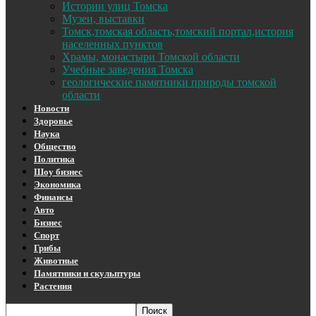
Истории улиц Томска
Музеи, выставки
Томск,томская область,томский портал,история
населенных пунктов
Храмы, монастыри Томской области
Учебные заведения Томска
геологические памятники природы томской
области
Новости
Здоровье
Наука
Общество
Политика
Шоу бизнес
Экономика
Финансы
Авто
Бизнес
Спорт
Грибы
Животные
Памятники и скульптуры
Растения