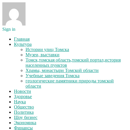
Sign in
Главная
Культура
Истории улиц Томска
Музеи, выставки
Томск,томская область,томский портал,история
населенных пунктов
Храмы, монастыри Томской области
Учебные заведения Томска
геологические памятники природы томской
области
Новости
Здоровье
Наука
Общество
Политика
Шоу бизнес
Экономика
Финансы