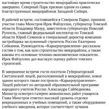
настоящее время строительство микрорайона практически
завершено. Северный Парк признан одним из самых
благоустроенных микрорайонов Западной Сибири.
В рабочей встрече, состоявшейся в Северном Парке, приняли
участие глава Минстроя Ирек Файзуллин, губернатор Томской
области Владимир Мазур, заместитель губернатора Николай
Руппель, главный федеральный инспектор по Томской
области Юрий Семенов и генеральный директор компании
застройщика заслуженный строитель России Екатерина
Собканюк. Руководитель «Карьероуправления» рассказала
гостям о том, как шло строительство микрорайона, а также
каковы его основные технико-экономические показатели.
Ирек Файзуллин дал высокую оценку работе томских
строителей.
В завершение встречи гости посетили Губернаторский
Светленский лицей, расположенный в микрорайоне, новое
здание которого также построило «Карьероуправление».
Лицей работает по авторской образовательной программе
народного учителя России Александра Сайбединова.
Министр осмотрел галерею живописных работ учащихся.
Глава Минстроя отметил высокий уровень отделки
рекреационных и учебных помещений, а также оборудование
учебного заведения, которое соответствует лучшим