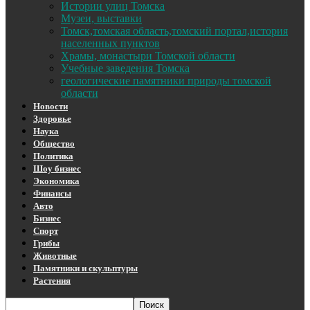
Истории улиц Томска
Музеи, выставки
Томск,томская область,томский портал,история
населенных пунктов
Храмы, монастыри Томской области
Учебные заведения Томска
геологические памятники природы томской
области
Новости
Здоровье
Наука
Общество
Политика
Шоу бизнес
Экономика
Финансы
Авто
Бизнес
Спорт
Грибы
Животные
Памятники и скульптуры
Растения