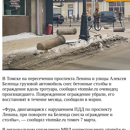
В Томске на пересечении проспекта Ленина и улицы Алексея
Беленца грузовой автомобиль снес бетонные столбы и
ограждение вдоль тротуара, сообщил vtomske.ru очевидец
произошедшего. Поврежденное ограждение убрали, его
восстановят в течение месяца, сообщили в мэрии.
«Фура, двигающаяся с нарушением ПДД по проспекту
Ленина, при повороте на Беленца снесла ограждение и
столбы», — сообщил vtomske.ru томич 7 марта.
В региональном управлении МВД корреспонденту vtomske.ru