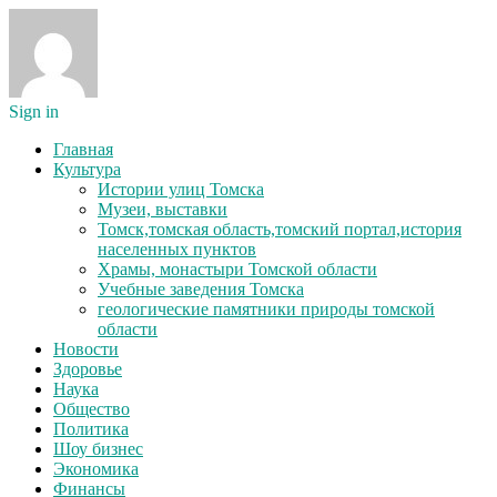
Sign in
Главная
Культура
Истории улиц Томска
Музеи, выставки
Томск,томская область,томский портал,история
населенных пунктов
Храмы, монастыри Томской области
Учебные заведения Томска
геологические памятники природы томской
области
Новости
Здоровье
Наука
Общество
Политика
Шоу бизнес
Экономика
Финансы