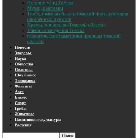
Истории улиц Томска
Музеи, выставки
Томск,томская область,томский портал,история
населенных пунктов
Храмы, монастыри Томской области
Учебные заведения Томска
геологические памятники природы томской
области
Новости
Здоровье
Наука
Общество
Политика
Шоу бизнес
Экономика
Финансы
Авто
Бизнес
Спорт
Грибы
Животные
Памятники и скульптуры
Растения