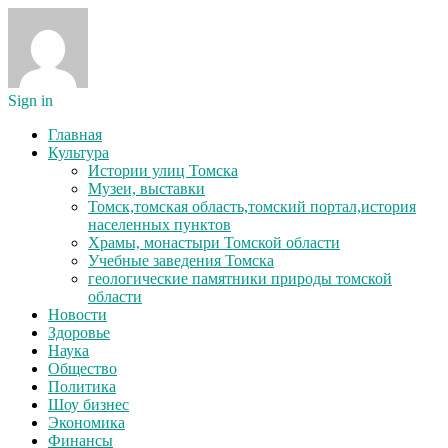
Sign in
Главная
Культура
Истории улиц Томска
Музеи, выставки
Томск,томская область,томский портал,история
населенных пунктов
Храмы, монастыри Томской области
Учебные заведения Томска
геологические памятники природы томской
области
Новости
Здоровье
Наука
Общество
Политика
Шоу бизнес
Экономика
Финансы