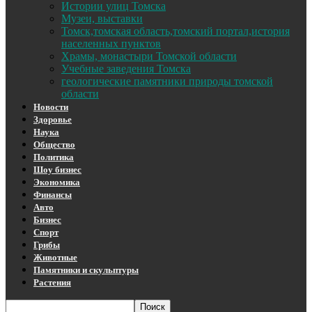
Истории улиц Томска
Музеи, выставки
Томск,томская область,томский портал,история
населенных пунктов
Храмы, монастыри Томской области
Учебные заведения Томска
геологические памятники природы томской
области
Новости
Здоровье
Наука
Общество
Политика
Шоу бизнес
Экономика
Финансы
Авто
Бизнес
Спорт
Грибы
Животные
Памятники и скульптуры
Растения