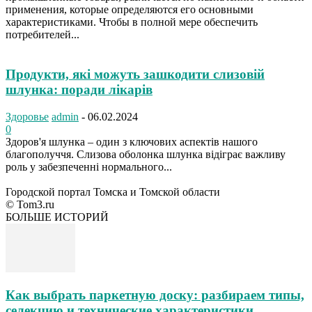
применения, которые определяются его основными
характеристиками. Чтобы в полной мере обеспечить
потребителей...
Продукти, які можуть зашкодити слизовій
шлунка: поради лікарів
Здоровье
admin
-
06.02.2024
0
Здоров'я шлунка – один з ключових аспектів нашого
благополуччя. Слизова оболонка шлунка відіграє важливу
роль у забезпеченні нормального...
Городской портал Томска и Томской области
© Tom3.ru
БОЛЬШЕ ИСТОРИЙ
Как выбрать паркетную доску: разбираем типы,
селекцию и технические характеристики