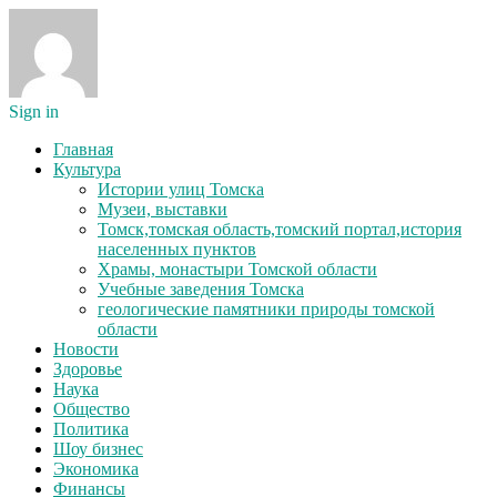
Sign in
Главная
Культура
Истории улиц Томска
Музеи, выставки
Томск,томская область,томский портал,история
населенных пунктов
Храмы, монастыри Томской области
Учебные заведения Томска
геологические памятники природы томской
области
Новости
Здоровье
Наука
Общество
Политика
Шоу бизнес
Экономика
Финансы