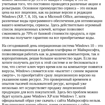
учитывая того, что постоянно проводятся различные акции и
розыгрыши. Основное преимущество сервиса – это низкая
цена на все лицензии, как на разные версии и редакции
Windows (XP, 7, 8, 10), так и Microsoft Office, антивирусы,
различные виды программного обеспечения для оптимизации
вашего компьютера, сервисы. Здесь действительно огромный
список лицензионных ключей, которые позволяют
сэкономить до 70% от базовой стоимости продукта, и при
этом вы получаете гарантию на все приобретаемые коды.
На сегодняшний день операционная система Windows 10 – это
самая инновационная и удобная платформа от Майкрософта,
позволяющая работать как за домашним компьютером, так и
корпоративным, решая большое количество задач. Если вы
хотите получить доступ к этой системе и не беспокоиться о
том, что слетит ключ через время или на компьютере появятся
вирусы, Windows сломается или «вылетит с синим экраном
смерти», то приобретайте сразу лицензионную версию на
указанном нами ресурсе. Это проверенный временем и
опытом тысячей пользователей ресурс, который уже
несколько лет осуществляет продажу лицензионной
продукции для всех покупателей. Здесь без проблем можно
будет купить даже Windows XP или Windows 7, хотя
официальный образ уже скачать с сайта Майкрософта нельзя.
Вам пришлют копию образа, ранее скачанного с сайта.