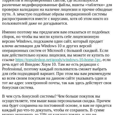
торрентов и непроверенных сайтов, где используются
различные модифицированные файлы, вшиты «таблетки» для
проверки валидации на наличие лицензии и прочие обходные
пути. А зачастую подобные образы операционной системы
распространяются вместе с вирусами, хотя об этом никто из
пользователей даже не догадывается.
Именно поэтому мы предлагаем вам отказаться от подобных
сборок, но чтобы вы могли купить себе лицензионную
версию Windows, подскажем один сайт, который продает
ключи активации для Windows 10 и других версий
операционных систем от Microsoft с большой скидкой. Если
вам действительно нужна лицензия, вы можете ее купить по
ссылке
https://topsaleshop.net/goods/windows-10-home-1pc
, если
речь идет об Виндовс Хоум 10. Там же есть редакции с
Professional, поэтому каждый пользователь сможет выбрать
для себя подходящий вариант. При этом мы вам рекомендуем
ко всем своим покупкам на данном сайте указывать один и
тот же адрес электронной почты, так как здесь действует своя
бонусная система.
В чем суть бонусной системы? Чем больше покупок вы
осуществляете, тем выше ваша персональная скидка. Причем
она будет сохранена на постоянной основе, и вам не придется
каждый раз что-то докупать, чтобы ее сохранить. В сумме
можно экономить до 33% от каждого товара, и это не