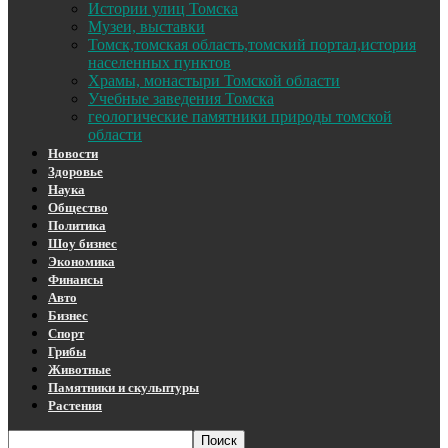
Истории улиц Томска
Музеи, выставки
Томск,томская область,томский портал,история
населенных пунктов
Храмы, монастыри Томской области
Учебные заведения Томска
геологические памятники природы томской
области
Новости
Здоровье
Наука
Общество
Политика
Шоу бизнес
Экономика
Финансы
Авто
Бизнес
Спорт
Грибы
Животные
Памятники и скульптуры
Растения