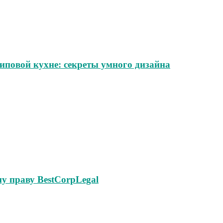
иповой кухне: секреты умного дизайна
у праву BestCorpLegal