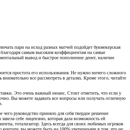
лючать пари на исход разных матчей подойдет букмекерская
ер благодаря самым высоким коэффициентам на самые
ментальный вывод и быстрое пополнение денег, наличие
кроется простота его использования. Не нужно ничего сложного
 внимательно все рассмотреть в деталях. Кроме этого, читайте
ставки. Это очень важный нюанс. Стоит отметить, что если у
точно. Вы можете задавать все вопросы или получать отличную
р.
ле чего руководство приняло для себя твердое решение
 завела себе лицензию, которая дала возможность ей
енты, тотализатор. Здесь всегда для своих любимых игроков
 контору, вы можете быть на 100% уверенными в том, что не