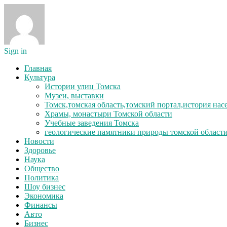
Sign in
Главная
Культура
Истории улиц Томска
Музеи, выставки
Томск,томская область,томский портал,история на
Храмы, монастыри Томской области
Учебные заведения Томска
геологические памятники природы томской област
Новости
Здоровье
Наука
Общество
Политика
Шоу бизнес
Экономика
Финансы
Авто
Бизнес