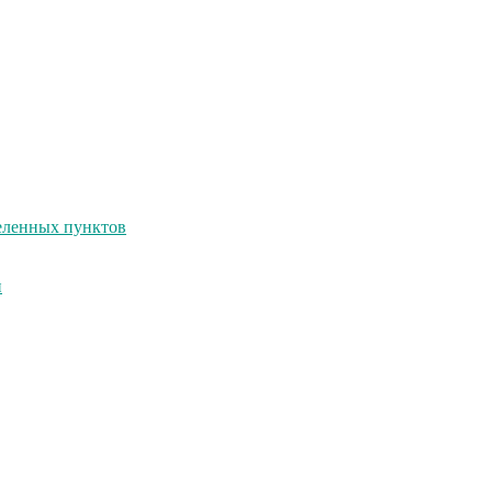
селенных пунктов
и