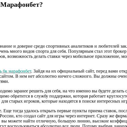
К Марафонбет?
знание и доверие среди спортивных аналитиков и любителей зак
очень много видов спорта для себя. Популярным стал этот брок
в, возможность делать ставки через мобильное приложение, мо
ь бк марафонбет
. Зайдя на их официальный сайт, перед вами от
 сайтом. В нем нет абсолютно ничего сложного. Вы должны очень
тями.
димо заранее решить для себя, на что именно вы будете делать 
одимо обратится в службу поддержки, которая работает круглосу
и для старых игроков, которые находятся в поиске интересных иг
ве. Еще тогда удалось открыть первые пункты приема ставок, пос
оссии, кто создал сайт для игры через интернет. Сразу же фирма
а, вы можете найти отличную, большую линию, высокие коэффици
гут воспользоваться абсолютно все люди. Потому выбрав данную