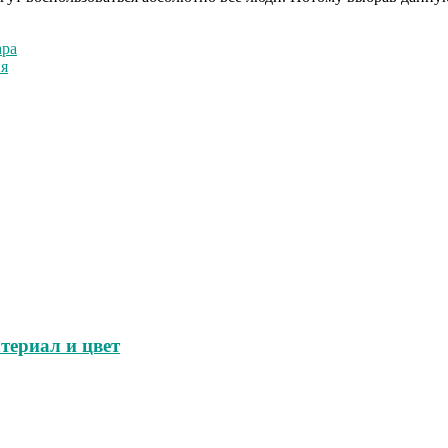
ара
ия
териал и цвет