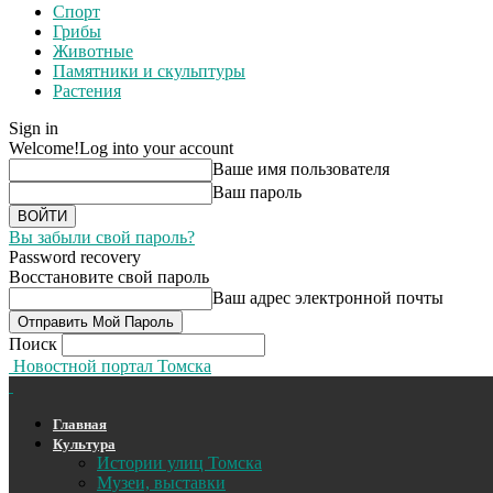
Спорт
Грибы
Животные
Памятники и скульптуры
Растения
Sign in
Welcome!
Log into your account
Ваше имя пользователя
Ваш пароль
Вы забыли свой пароль?
Password recovery
Восстановите свой пароль
Ваш адрес электронной почты
Поиск
Новостной портал Томска
Главная
Культура
Истории улиц Томска
Музеи, выставки