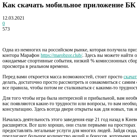
Как скачать мобильное приложение Б
12.03.2021
0
573
Одна из немногих на российском рынке, которая получила при
контора Марафон
https://marobzor.club/
. Здесь вы можете найти 
ожидаемые спортивные события, низкий % комиссионных сборо
просмотра в реальном времени.
Перед вами откроется масса возможностей, стоит просто
скачат
делать, достаточно просто рассмотреть и ознакомиться с самим
все правила, чтобы потом не сталкиваться с какими-то труднос
Для того чтобы игра была интересной и прибыльной, вам необхо
вас появляются какие-то трудности или вопросы, то вам необх
консультацию. Здесь всегда двери открыты как для новых, так 
Началась деятельность этого заведения еще 21 год назад в Кие
расширятся. Все шло хорошо, они стали первыми на просторах Р
предоставлять легальные услуги для многих людей. Зайдя сюд
предлагают большое количество акций и бонусов, которыми мо