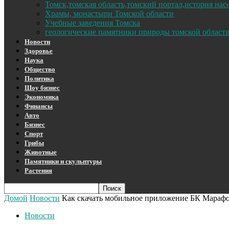
Томск,томская область,томский портал,история на
Храмы, монастыри Томской области
Учебные заведения Томска
геологические памятники природы томской област
Новости
Здоровье
Наука
Общество
Политика
Шоу бизнес
Экономика
Финансы
Авто
Бизнес
Спорт
Грибы
Животные
Памятники и скульптуры
Растения
Домой
Новости
Как скачать мобильное приложение БК Мараф
Новости