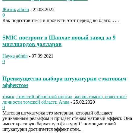
Жизнь
admin
-
25.08.2022
0
Как подготовиться и провести этот период во благо... ...
SMIC построит в Шанхае новый завод за 9
миллиардов долларов
Наука
admin
-
07.09.2021
0
Преимущества выбора штукатурки с матовым
эффектом
томск, томский областной портал, жизнь томска, известные
личности томской области
Anna
-
25.02.2020
0
Матовая штукатурка это материал, который обладает
уникальным рельефом и придает стенам матовый эффект. Она
имеет красивую бархатную фактуру. С помощью такой
штукатурки достигается эффект стен...