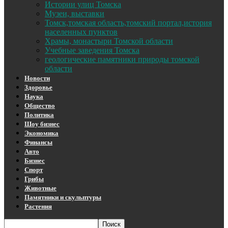
Истории улиц Томска
Музеи, выставки
Томск,томская область,томский портал,история
населенных пунктов
Храмы, монастыри Томской области
Учебные заведения Томска
геологические памятники природы томской
области
Новости
Здоровье
Наука
Общество
Политика
Шоу бизнес
Экономика
Финансы
Авто
Бизнес
Спорт
Грибы
Животные
Памятники и скульптуры
Растения