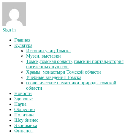
Sign in
Главная
Культура
Истории улиц Томска
Музеи, выставки
Томск,томская область,томский портал,история
населенных пунктов
Храмы, монастыри Томской области
Учебные заведения Томска
геологические памятники природы томской
области
Новости
Здоровье
Наука
Общество
Политика
Шоу бизнес
Экономика
Финансы