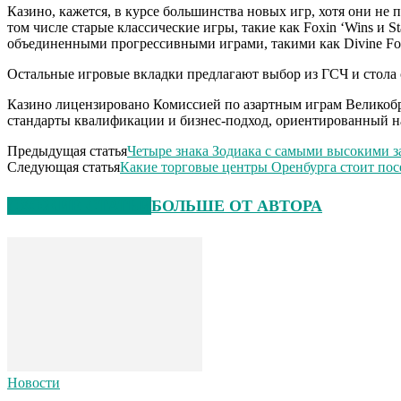
Казино, кажется, в курсе большинства новых игр, хотя они не 
том числе старые классические игры, такие как Foxin ‘Wins и St
объединенными прогрессивными играми, такими как Divine Fort
Остальные игровые вкладки предлагают выбор из ГСЧ и стола с
Казино лицензировано Комиссией по азартным играм Великобри
стандарты квалификации и бизнес-подход, ориентированный н
Предыдущая статья
Четыре знака Зодиака с самыми высокими 
Следующая статья
Какие торговые центры Оренбурга стоит пос
СХОЖИЕ СТАТЬИ
БОЛЬШЕ ОТ АВТОРА
Новости