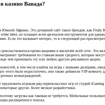
 в казино Вавада?
 из Южной Африки.
Это дочерний сайт таких брендов, как Fruity K
 white label, он оснащен всем арсеналом инструментов для уде
и. Если это вызывает интерес, то в следующий раз просмотрит
 довольствоваться промо-акциями в масштабе всей сети. Это вк
атривает требования по ставкам выше среднего, которые могут
режде чем принимать эту или любую другую рекламную акцию.
 новостей, в том числе кэшбэк на игры с живыми дилерами, еж
дто этого было недостаточно, они также добавили VIP-комнату 
осрочных вознаграждений.
 предложить игрокам ряд первоклассных игр от студий iGaming п
 некоторые другие. более мелкие разработчики.
поэтому загрузка как таковая не требуется. Мобильные пользов
ьтры расширенного поиска.