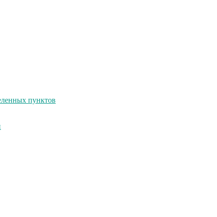
селенных пунктов
и