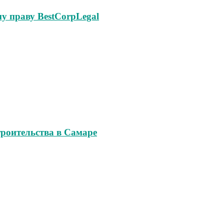
у праву BestCorpLegal
роительства в Самаре