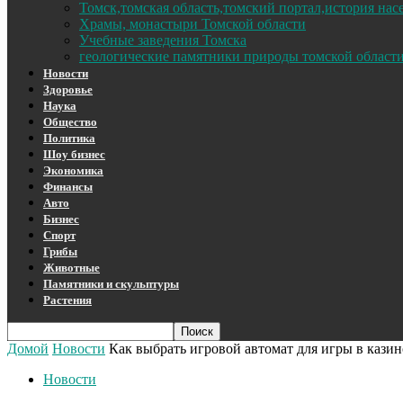
Томск,томская область,томский портал,история на
Храмы, монастыри Томской области
Учебные заведения Томска
геологические памятники природы томской област
Новости
Здоровье
Наука
Общество
Политика
Шоу бизнес
Экономика
Финансы
Авто
Бизнес
Спорт
Грибы
Животные
Памятники и скульптуры
Растения
Домой
Новости
Как выбрать игровой автомат для игры в казин
Новости