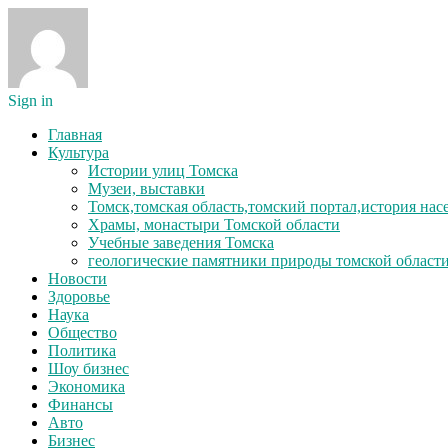
Sign in
Главная
Культура
Истории улиц Томска
Музеи, выставки
Томск,томская область,томский портал,история на
Храмы, монастыри Томской области
Учебные заведения Томска
геологические памятники природы томской област
Новости
Здоровье
Наука
Общество
Политика
Шоу бизнес
Экономика
Финансы
Авто
Бизнес