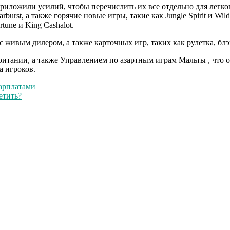
приложили усилий, чтобы перечислить их все отдельно для легког
arburst, а также горячие новые игры, такие как Jungle Spirit и 
une и King Cashalot.
 живым дилером, а также карточных игр, таких как рулетка, блэ
тании, а также Управлением по азартным играм Мальты , что о
а игроков.
зарплатами
етить?