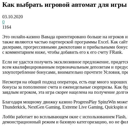
Как выбрать игровой автомат для игры
03.10.2020
0
1164
Это онлайн-казино Вавада ориентировано больше на игроков
также являются частью партнерской программы Excel. Как сайт
дилерами, прогрессивными джекпотами и прибыльными бонусам
с комментарием ниже, чтобы добавить его к его счету FRank.
Если не удастся получить эксклюзивное предложение, придется
всем квалифицированным первоначальным депозитам и предусм
злоупотребление бонусами, внимательно прочтите Условия, п
Несмотря на общий подход оператора, есть еще много хороших
бонусы за пополнение счета и еженедельные сюрпризы. Как бу
заядлым игроком, эта игра скорее нацелена на получение долг
Благодаря мощному движку казино ProgressPlay SpinzWin может
Thunderkick, NextGen Gaming, Extreme Live Gaming, Quickspin и
Лобби работает во всплывающем окне с использованием Flash, 
демонстрационный режим и базовую категоризацию, но не фил