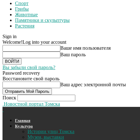
Спорт
Грибы
Животные
Памятники и скульптуры
Растения
Sign in
Welcome!
Log into your account
Ваше имя пользователя
Ваш пароль
Вы забыли свой пароль?
Password recovery
Восстановите свой пароль
Ваш адрес электронной почты
Поиск
Новостной портал Томска
Главная
Культура
Истории улиц Томска
Музеи, выставки