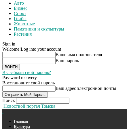
Авто
Бизнес
Спорт
Грибы
Животные
Памятники и скульптуры
Растения
Sign in
Welcome!
Log into your account
Ваше имя пользователя
Ваш пароль
Вы забыли свой пароль?
Password recovery
Восстановите свой пароль
Ваш адрес электронной почты
Поиск
Новостной портал Томска
Главная
Культура