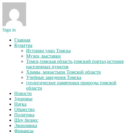
Sign in
Главная
Культура
Истории улиц Томска
Музеи, выставки
Томск,томская область,томский портал,история
населенных пунктов
Храмы, монастыри Томской области
Учебные заведения Томска
геологические памятники природы томской
области
Новости
Здоровье
Наука
Общество
Политика
Шоу бизнес
Экономика
Финансы