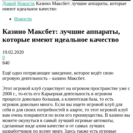
Домой
Новости
Казино Максбет: лучшие аппараты, которые
имеют идеальное качество
Новости
Казино Максбет: лучшие аппараты,
которые имеют идеальное качество
19.02.2020
0
840
Ещё одно потрясающее заведение, которое ведёт свою
игровую деятельность – казино Максбет.
Этот игровой клуб существует на игровом пространстве уже с
2008 г., то-есть его Карьерная деятельность в игровом
процессе довольно большая, а клиентская база, то есть
игроков довольно много. Если вы ищете игровой клуб для
себя и для своих потребностей в азарте, то этот игровой клуб
вам очень понравится по всем его преимущества. В казино вы
можете окунуться в самый лучший игровые автоматы,
сделанные виде алим качестве и от самых лучших
разработчиков по всему миру. Здесь также есть игровые