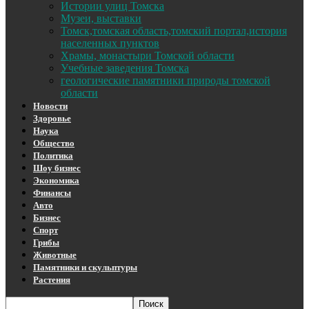
Истории улиц Томска
Музеи, выставки
Томск,томская область,томский портал,история
населенных пунктов
Храмы, монастыри Томской области
Учебные заведения Томска
геологические памятники природы томской
области
Новости
Здоровье
Наука
Общество
Политика
Шоу бизнес
Экономика
Финансы
Авто
Бизнес
Спорт
Грибы
Животные
Памятники и скульптуры
Растения