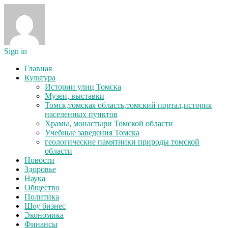
Sign in
Главная
Культура
Истории улиц Томска
Музеи, выставки
Томск,томская область,томский портал,история
населенных пунктов
Храмы, монастыри Томской области
Учебные заведения Томска
геологические памятники природы томской
области
Новости
Здоровье
Наука
Общество
Политика
Шоу бизнес
Экономика
Финансы