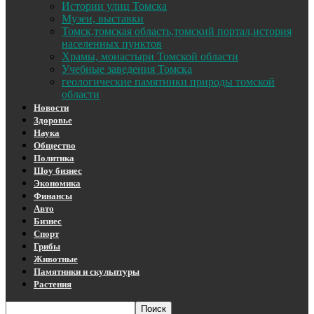
Истории улиц Томска
Музеи, выставки
Томск,томская область,томский портал,история
населенных пунктов
Храмы, монастыри Томской области
Учебные заведения Томска
геологические памятники природы томской
области
Новости
Здоровье
Наука
Общество
Политика
Шоу бизнес
Экономика
Финансы
Авто
Бизнес
Спорт
Грибы
Животные
Памятники и скульптуры
Растения