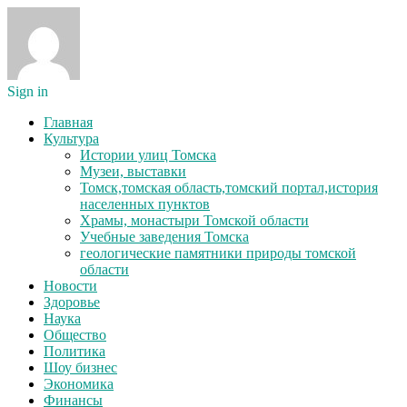
Sign in
Главная
Культура
Истории улиц Томска
Музеи, выставки
Томск,томская область,томский портал,история
населенных пунктов
Храмы, монастыри Томской области
Учебные заведения Томска
геологические памятники природы томской
области
Новости
Здоровье
Наука
Общество
Политика
Шоу бизнес
Экономика
Финансы