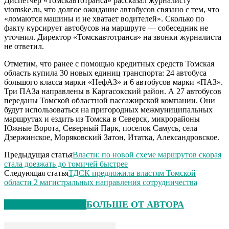
Диспетчер «Томскавтотранса» рассказал журналисту
vtomske.ru, что долгое ожидание автобусов связано с тем, что
«ломаются машины и не хватает водителей». Сколько по
факту курсирует автобусов на маршруте — собеседник не
уточнил. Директор «Томскавтотранса» на звонки журналиста
не ответил.
Отметим, что ранее с помощью кредитных средств Томская
область купила 30 новых единиц транспорта: 24 автобуса
большого класса марки «НефАЗ» и 6 автобусов марки «ПАЗ».
Три ПАЗа направлены в Каргасокский район. А 27 автобусов
переданы Томской областной пассажирской компании. Они
будут использоваться на пригородных межмуниципальных
маршрутах и ездить из Томска в Северск, микрорайоны
Южные Ворота, Северный Парк, поселок Самусь, села
Дзержинское, Моряковский Затон, Итатка, Александровское.
Предыдущая статья
Власти: по новой схеме маршрутов скорая
стала доезжать до томичей быстрее
Следующая статья
ТДСК предложила властям Томской
области 2 магистральных направления сотрудничества
СХОЖИЕ СТАТЬИ
БОЛЬШЕ ОТ АВТОРА