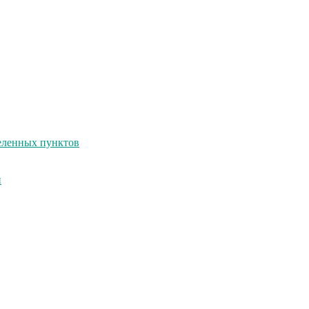
селенных пунктов
и