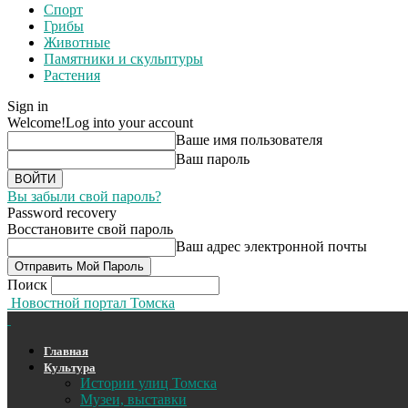
Спорт
Грибы
Животные
Памятники и скульптуры
Растения
Sign in
Welcome!
Log into your account
Ваше имя пользователя
Ваш пароль
Вы забыли свой пароль?
Password recovery
Восстановите свой пароль
Ваш адрес электронной почты
Поиск
Новостной портал Томска
Главная
Культура
Истории улиц Томска
Музеи, выставки