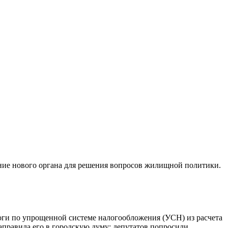
ание нового органа для решения вопросов жилищной политики.
логи по упрощенной системе налогообложения (УСН) из расчета
аправила его в городскую думу; депутатов попросили