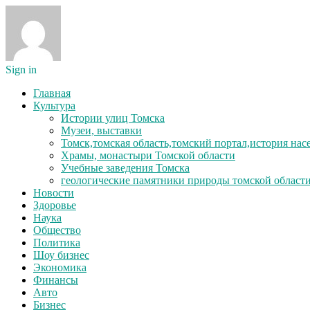
Sign in
Главная
Культура
Истории улиц Томска
Музеи, выставки
Томск,томская область,томский портал,история на
Храмы, монастыри Томской области
Учебные заведения Томска
геологические памятники природы томской област
Новости
Здоровье
Наука
Общество
Политика
Шоу бизнес
Экономика
Финансы
Авто
Бизнес