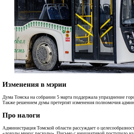
Изменения в мэрии
Дума Томска на собрании 5 марта поддержала упразднение гор
Также решением думы претерпят изменения полномочия админ
Про налоги
Администрация Томской области рассуждает о целесообразност
«доходы минус расходы». Письмо с инициативой поступило из 