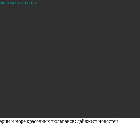
селенных пунктов
и
эрии и море красочных тюльпанов: дайджест новостей