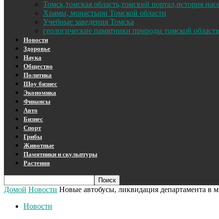
Томск,томская область,томский портал,история на
Храмы, монастыри Томской области
Учебные заведения Томска
геологические памятники природы томской област
Новости
Здоровье
Наука
Общество
Политика
Шоу бизнес
Экономика
Финансы
Авто
Бизнес
Спорт
Грибы
Животные
Памятники и скульптуры
Растения
Домой
Новости
Новые автобусы, ликвидация департамента в м
Новости