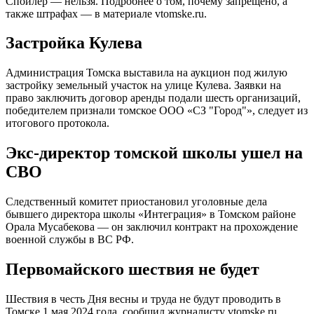
Спойлер — нельзя. Подробнее о том, почему запрещено, а
также штрафах — в материале vtomske.ru.
Застройка Кулева
Администрация Томска выставила на аукцион под жилую
застройку земельный участок на улице Кулева. Заявки на
право заключить договор аренды подали шесть организаций,
победителем признали томское ООО «СЗ "Город"», следует из
итогового протокола.
Экс-директор томской школы ушел на
СВО
Следственный комитет приостановил уголовные дела
бывшего директора школы «Интеграция» в Томском районе
Орала Мусабекова — он заключил контракт на прохождение
военной службы в ВС РФ.
Первомайского шествия не будет
Шествия в честь Дня весны и труда не будут проводить в
Томске 1 мая 2024 года, сообщил журналисту vtomske.ru