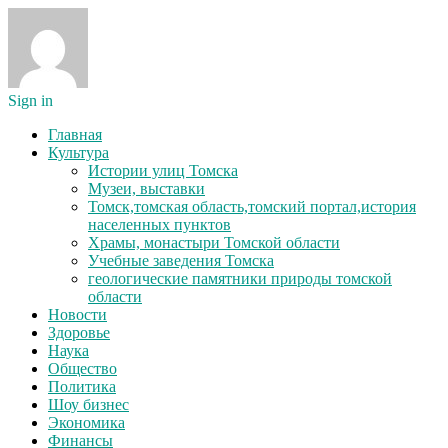
Sign in
Главная
Культура
Истории улиц Томска
Музеи, выставки
Томск,томская область,томский портал,история
населенных пунктов
Храмы, монастыри Томской области
Учебные заведения Томска
геологические памятники природы томской
области
Новости
Здоровье
Наука
Общество
Политика
Шоу бизнес
Экономика
Финансы