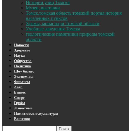
Истории улиц Томска
Музеи, выставки
Томск,томская область,томский портал,история
населенных пунктов
Храмы, монастыри Томской области
Учебные заведения Томска
геологические памятники природы томской
области
Новости
Здоровье
Наука
Общество
Политика
Шоу бизнес
Экономика
Финансы
Авто
Бизнес
Спорт
Грибы
Животные
Памятники и скульптуры
Растения