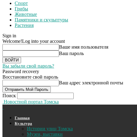
Спорт
Грибы
Животные
Памятники и скульптуры
Растения
Sign in
Welcome!
Log into your account
Ваше имя пользователя
Ваш пароль
Вы забыли свой пароль?
Password recovery
Восстановите свой пароль
Ваш адрес электронной почты
Поиск
Новостной портал Томска
Главная
Культура
Истории улиц Томска
Музеи, выставки