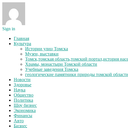
Sign in
Главная
Культура
Истории улиц Томска
Музеи, выставки
Томск,томская область,томский портал,история на
Храмы, монастыри Томской области
Учебные заведения Томска
геологические памятники природы томской област
Новости
Здоровье
Наука
Общество
Политика
Шоу бизнес
Экономика
Финансы
Авто
Бизнес