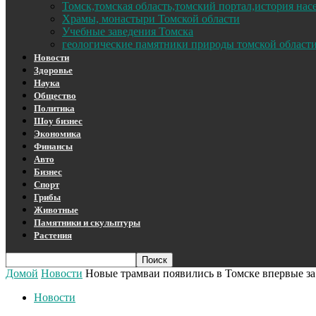
Томск,томская область,томский портал,история на
Храмы, монастыри Томской области
Учебные заведения Томска
геологические памятники природы томской област
Новости
Здоровье
Наука
Общество
Политика
Шоу бизнес
Экономика
Финансы
Авто
Бизнес
Спорт
Грибы
Животные
Памятники и скульптуры
Растения
Домой
Новости
Новые трамваи появились в Томске впервые за 
Новости