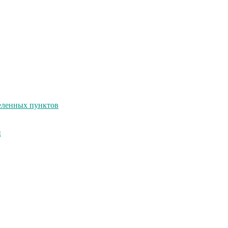
селенных пунктов
и