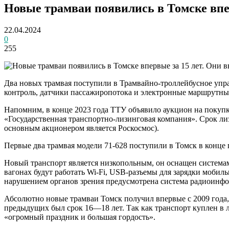
Новые трамваи появились в Томске впе
22.04.2024
0
255
Два новых трамвая поступили в Трамвайно-троллейбусное упра
контроль, датчики пассажиропотока и электронные маршрутны
Напомним, в конце 2023 года ТТУ объявило аукцион на покупк
«Государственная транспортно-лизинговая компания». Срок ли
основным акционером является Роскосмос).
Первые два трамвая модели 71-628 поступили в Томск в конце 
Новый транспорт является низкопольным, он оснащен система
вагонах будут работать Wi-Fi, USB-разъемы для зарядки моби
нарушением органов зрения предусмотрена система радиоинф
Абсолютно новые трамваи Томск получил впервые с 2009 года, 
предыдущих был срок 16—18 лет. Так как транспорт куплен в л
«огромный праздник и большая гордость».