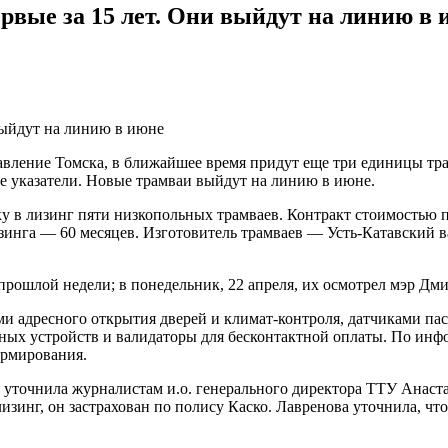
рвые за 15 лет. Они выйдут на линию в 
вление Томска, в ближайшее время придут еще три единицы тра
е указатели. Новые трамваи выйдут на линию в июне.
у в лизинг пяти низкопольных трамваев. Контракт стоимостью 
зинга — 60 месяцев. Изготовитель трамваев — Усть-Катавский в
прошлой недели; в понедельник, 22 апреля, их осмотрел мэр Дм
ми адресного открытия дверей и климат-контроля, датчиками п
льных устройств и валидаторы для бесконтактной оплаты. По и
ормирования.
уточнила журналистам и.о. генерального директора ТТУ Анастас
изинг, он застрахован по полису Каско. Лавренова уточнила, ч