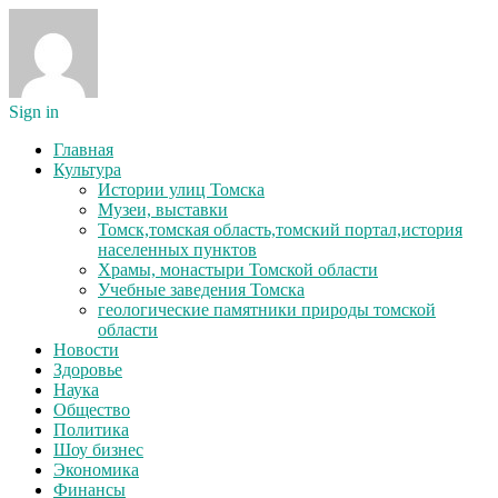
Sign in
Главная
Культура
Истории улиц Томска
Музеи, выставки
Томск,томская область,томский портал,история
населенных пунктов
Храмы, монастыри Томской области
Учебные заведения Томска
геологические памятники природы томской
области
Новости
Здоровье
Наука
Общество
Политика
Шоу бизнес
Экономика
Финансы