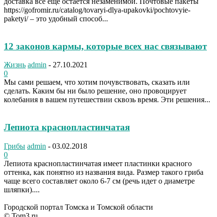
доставка все еще остается незаменимой. Почтовые пакеты
https://gofromir.ru/catalog/tovaryi-dlya-upakovki/pochtovyie-
paketyi/ – это удобный способ...
12 законов кармы, которые всех нас связывают
Жизнь
admin
-
27.10.2021
0
Мы сами решаем, что хотим почувствовать, сказать или
сделать. Каким бы ни было решение, оно провоцирует
колебания в вашем путешествии сквозь время. Эти решения...
Лепиота краснопластинчатая
Грибы
admin
-
03.02.2018
0
Лепиота краснопластинчатая имеет пластинки красного
оттенка, как понятно из названия вида. Размер такого гриба
чаще всего составляет около 6-7 см (речь идет о диаметре
шляпки)....
Городской портал Томска и Томской области
© Tom3.ru