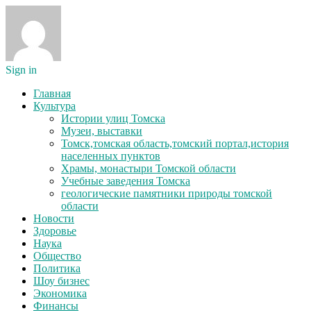
Sign in
Главная
Культура
Истории улиц Томска
Музеи, выставки
Томск,томская область,томский портал,история
населенных пунктов
Храмы, монастыри Томской области
Учебные заведения Томска
геологические памятники природы томской
области
Новости
Здоровье
Наука
Общество
Политика
Шоу бизнес
Экономика
Финансы