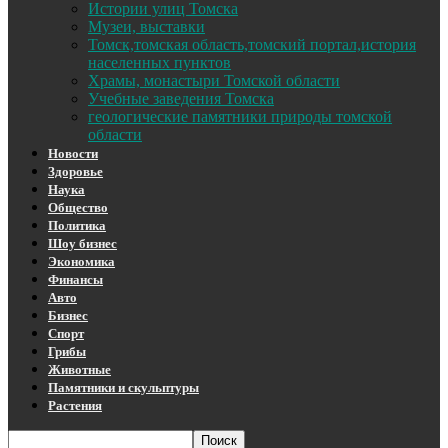
Истории улиц Томска
Музеи, выставки
Томск,томская область,томский портал,история
населенных пунктов
Храмы, монастыри Томской области
Учебные заведения Томска
геологические памятники природы томской
области
Новости
Здоровье
Наука
Общество
Политика
Шоу бизнес
Экономика
Финансы
Авто
Бизнес
Спорт
Грибы
Животные
Памятники и скульптуры
Растения