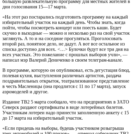
большую развлекательную программу для местных жителей в
дни голосования 15—17 марта.
«На этот раз постарались подготовить программу на каждый
избирательный участок на каждый день. Чтобы знать, когда
пойти, чтобы посмотреть концерт или поесть каши. Будет
скучно в выходные — можно и несколько раз на свой участок
заглянуть. А то и на соседние прогуляться. Проголосовать
второй раз, понятное дело, не дадут. А вот все остальное из
списка доступно для всех. <…> Булочки будут все три дня на
всех участках. Это пожелание с прошлых выборов учли», —
написал мэр Валерий Дениченко в своем телеграм-канале.
В программе, которую он опубликовал, есть дегустация блюд,
полевая кухня, выступления различных артистов, раздача
поздравительных открыток, театрализованное представление
в честь Масленицы (она продлится с 11 по 17 марта), запуск
аэромоделей и другое.
Издание ТВ2 5 марта сообщало, что на предприятиях в ЗАТО
Северск раздают сертификаты в виде лотерейных билетов.
Участникам лотереи надо принести заполненную анкету с 15
до 17 марта на избирательный участок.
«Если придешь на выборы, будешь участником розыгрыша
трех автомобилей и 100 призов», — отмечал собеседник ТВ2.