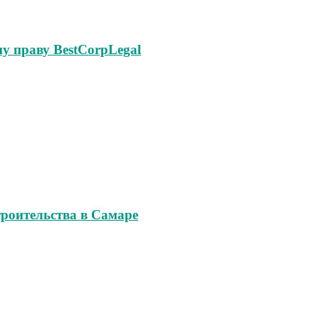
у праву BestCorpLegal
роительства в Самаре