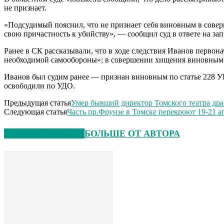
не признает.
«Подсудимый пояснил, что не признает себя виновным в соверш
свою причастность к убийству», — сообщил суд в ответе на зап
Ранее в СК рассказывали, что в ходе следствия Иванов первон
необходимой самообороны»; в совершении хищения виновным на 
Иванов был судим ранее — признан виновным по статье 228 УК 
освободили по УДО.
Предыдущая статья
Умер бывший директор Томского театра др
Следующая статья
Часть пр.Фрунзе в Томске перекроют 19-21 а
СХОЖИЕ СТАТЬИ
БОЛЬШЕ ОТ АВТОРА