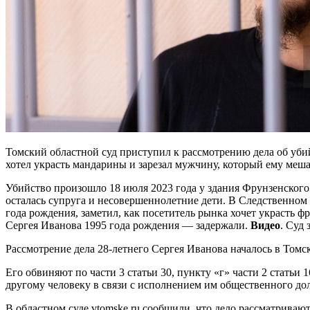
Томский областной суд приступил к рассмотрению дела об уб
хотел украсть мандарины и зарезал мужчину, который ему меша
Убийство произошло 18 июля 2023 года у здания Фрунзенского 
осталась супруга и несовершеннолетние дети. В Следственном 
года рождения, заметил, как посетитель рынка хочет украсть ф
Сергея Иванова 1995 года рождения — задержали.
Видео
. Суд 
Рассмотрение дела 28-летнего Сергея Иванова началось в Томс
Его обвиняют по части 3 статьи 30, пункту «г» части 2 стать
другому человеку в связи с исполнением им общественного дол
В областном суде vtomske.ru сообщили, что дело рассматрива