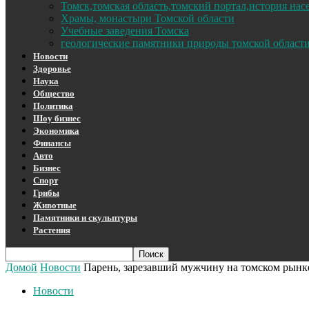
Томск,томская область,томский портал,история на
Храмы, монастыри Томской области
Учебные заведения Томска
геологические памятники природы томской област
Новости
Здоровье
Наука
Общество
Политика
Шоу бизнес
Экономика
Финансы
Авто
Бизнес
Спорт
Грибы
Животные
Памятники и скульптуры
Растения
Домой
Новости
Парень, зарезавший мужчину на томском рынке,
Новости