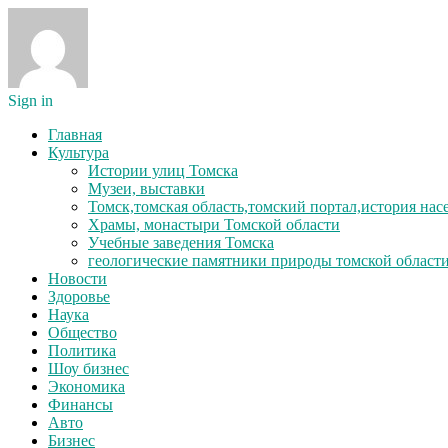
Sign in
Главная
Культура
Истории улиц Томска
Музеи, выставки
Томск,томская область,томский портал,история на
Храмы, монастыри Томской области
Учебные заведения Томска
геологические памятники природы томской област
Новости
Здоровье
Наука
Общество
Политика
Шоу бизнес
Экономика
Финансы
Авто
Бизнес