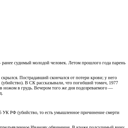
 ранее судимый молодой человек. Летом прошлого года парень
скрылся. Пострадавший скончался от потери крови; у него
 (убийство). В СК рассказывали, что погибший томич, 1977
ов ножом в грудь. Вечером того же дня подозреваемого —
д.
105 УК РФ (убийство, то есть умышленное причинение смерти
л предъявленное Иванову обвинение. В краже подсудимый вину