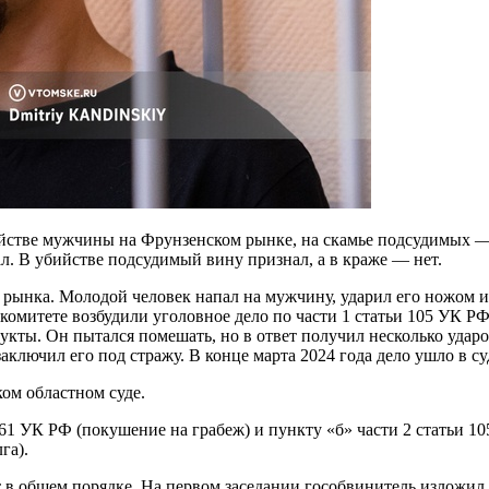
ийстве мужчины на Фрунзенском рынке, на скамье подсудимых —
л. В убийстве подсудимый вину признал, а в краже — нет.
рынка. Молодой человек напал на мужчину, ударил его ножом и 
комитете возбудили уголовное дело по части 1 статьи 105 УК РФ
рукты. Он пытался помешать, но в ответ получил несколько удар
заключил его под стражу. В конце марта 2024 года дело ушло в су
ком областном суде.
и 161 УК РФ (покушение на грабеж) и пункту «б» части 2 статьи 
га).
ют в общем порядке. На первом заседании гособвинитель изложи