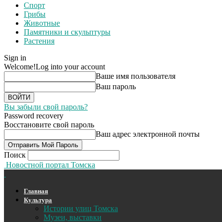
Спорт
Грибы
Животные
Памятники и скульптуры
Растения
Sign in
Welcome!
Log into your account
Ваше имя пользователя
Ваш пароль
Вы забыли свой пароль?
Password recovery
Восстановите свой пароль
Ваш адрес электронной почты
Поиск
Новостной портал Томска
Главная
Культура
Истории улиц Томска
Музеи, выставки