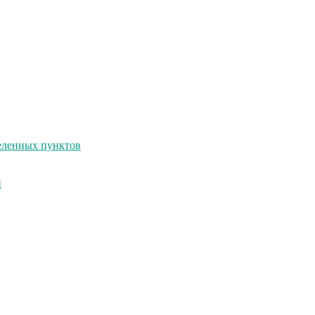
селенных пунктов
и