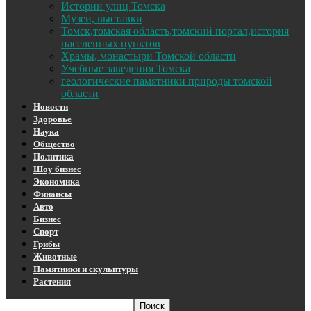
Истории улиц Томска
Музеи, выставки
Томск,томская область,томский портал,история
населенных пунктов
Храмы, монастыри Томской области
Учебные заведения Томска
геологические памятники природы томской
области
Новости
Здоровье
Наука
Общество
Политика
Шоу бизнес
Экономика
Финансы
Авто
Бизнес
Спорт
Грибы
Животные
Памятники и скульптуры
Растения