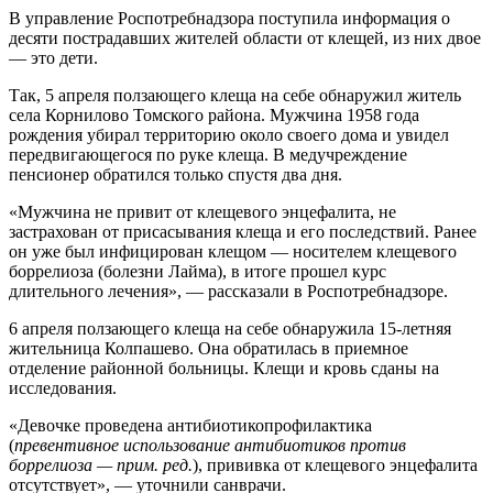
В управление Роспотребнадзора поступила информация о
десяти пострадавших жителей области от клещей, из них двое
— это дети.
Так, 5 апреля ползающего клеща на себе обнаружил житель
села Корнилово Томского района. Мужчина 1958 года
рождения убирал территорию около своего дома и увидел
передвигающегося по руке клеща. В медучреждение
пенсионер обратился только спустя два дня.
«Мужчина не привит от клещевого энцефалита, не
застрахован от присасывания клеща и его последствий. Ранее
он уже был инфицирован клещом — носителем клещевого
боррелиоза (болезни Лайма), в итоге прошел курс
длительного лечения», — рассказали в Роспотребнадзоре.
6 апреля ползающего клеща на себе обнаружила 15-летняя
жительница Колпашево. Она обратилась в приемное
отделение районной больницы. Клещи и кровь сданы на
исследования.
«Девочке проведена антибиотикопрофилактика
(
превентивное использование антибиотиков против
боррелиоза — прим. ред.
), прививка от клещевого энцефалита
отсутствует», — уточнили санврачи.