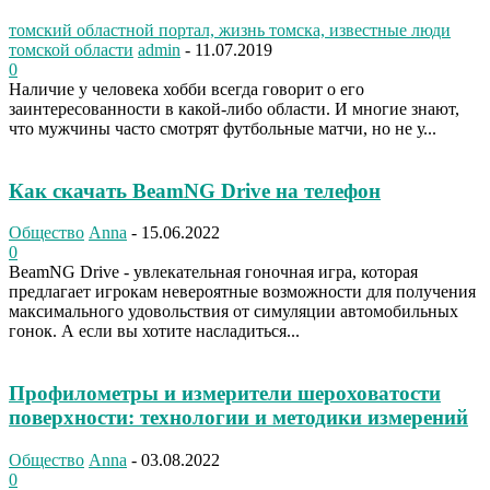
томский областной портал, жизнь томска, известные люди
томской области
admin
-
11.07.2019
0
Наличие у человека хобби всегда говорит о его
заинтересованности в какой-либо области. И многие знают,
что мужчины часто смотрят футбольные матчи, но не у...
Как скачать BeamNG Drive на телефон
Общество
Anna
-
15.06.2022
0
BeamNG Drive - увлекательная гоночная игра, которая
предлагает игрокам невероятные возможности для получения
максимального удовольствия от симуляции автомобильных
гонок. А если вы хотите насладиться...
Профилометры и измерители шероховатости
поверхности: технологии и методики измерений
Общество
Anna
-
03.08.2022
0