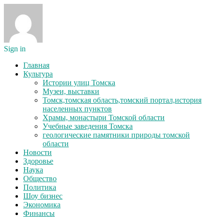
Sign in
Главная
Культура
Истории улиц Томска
Музеи, выставки
Томск,томская область,томский портал,история
населенных пунктов
Храмы, монастыри Томской области
Учебные заведения Томска
геологические памятники природы томской
области
Новости
Здоровье
Наука
Общество
Политика
Шоу бизнес
Экономика
Финансы